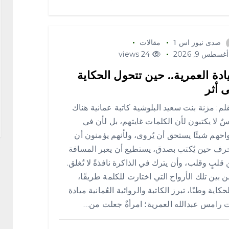
صدى نيوز اس 1
مقالات
غسطس 9, 2026
24 views
ادة العمرية.. حين تتحول الحكاية
ى أثر
م: مزنة بنت سعيد البلوشية كاتبة عمانية هناك
سٌ لا يكتبون لأن الكلمات غايتهم، بل لأن في
احهم شيئًا يستحق أن يُروى، ولأنهم يؤمنون أن
رف حين يُكتب بصدق، يستطيع أن يعبر المسافة
 قلبٍ وقلب، وأن يترك في الذاكرة نافذةً لا تُغلق.
 بين تلك الأرواح التي اختارت للكلمة طريقًا،
حكاية وطنًا، تبرز الكاتبة والروائية العُمانية ميادة
 رامس عبدالله العمرية؛ امرأةٌ جعلت من…