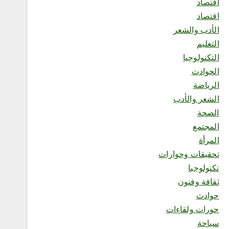
اقتصاد
اقتصاد
الأدب والشعر
5
التعليم
التكنولوجيا
محلية
الحوادث
ورشة «رحلة القهوة» تستعرض
ثقافة البن السعودي من
الرياضة
المزرعة إلى الفنجان
الشعر والأدب
أغسطس 8, 2026
الصحة
المجتمع
6
المرأة
تحقيقات وحوارات
تكنولوجيا
محلية
ثقافة وفنون
“فرع وزارة الموارد البشرية
بمنطقة مكة المكرمةيحصل
حوادث
على شهادة ISO 9001:2015
حورات ولقاءات
“
أغسطس 9, 2026
سياحة