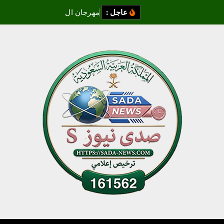
عاجل :
م
ه
ر
ج
ا
ن
ا
ل
غ
ر
د
ق
ة
ل
س