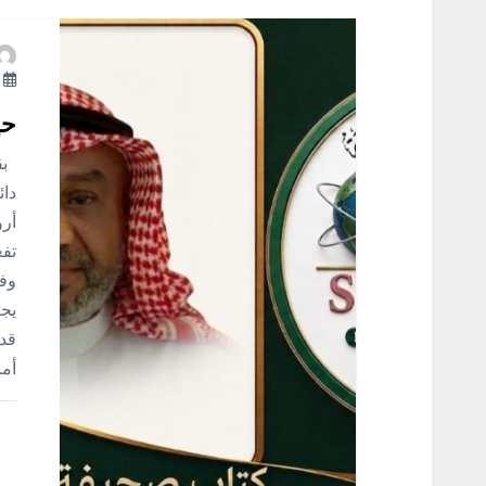
ا
ل
أ
م
حي
بقل
ق
دائ
أرو
ا
تفع
وفق
ل
يجع
قد 
ا
أم
ت