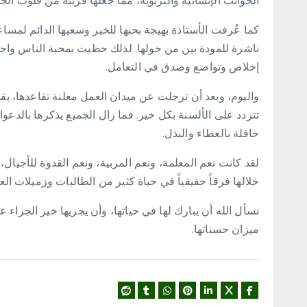
الجوانب الإنسانية والتربوية، مما جعلها قريبة من قلوب الجم
كما عُرفت الأستاذة بهيجة بحبها للخير وسعيها الدائم لمساع
ناشرة للمودة بين من حولها. لذلك حظيت بمحبة الناس واحترا
إخلاص وتواضع وصدق في التعامل.
واليوم، وبعد أن ترجلت عن ميدان العمل معلنة تقاعدها، بق
تتردد على الألسنة بكل خير. فما زال الجميع يذكرها بالدعو
حافلة بالعطاء والبذل.
لقد كانت نعم المعلمة، ونعم المربية، ونعم القدوة للأج
خلالها فرقاً حقيقياً في حياة كثير من الطالبات وزميلات الع
نسأل الله أن يبارك لها في حياتها، وأن يجزيها خير الجزا
ميزان حسناتها.