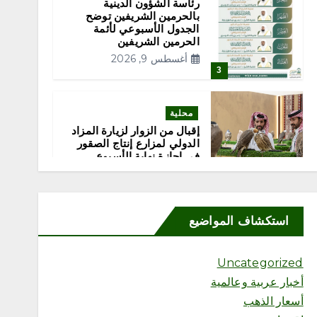
رئاسة الشؤون الدينية
بالحرمين الشريفين توضح
الجدول الأسبوعي لأئمة
الحرمين الشريفين
أغسطس 9, 2026
3
محلية
إقبال من الزوار لزيارة المزاد
الدولي لمزارع إنتاج الصقور
في إجازة نهاية الأسبوع
أغسطس 9, 2026
4
استكشاف المواضيع
محلية
هِمّة التطوعي ينفذ مبادرة
«صحة وفرحة» في بوليفارد
Uncategorized
الواجهة البحرية بجازان
أخبار عربية وعالمية
أغسطس 9, 2026
أسعار الذهب