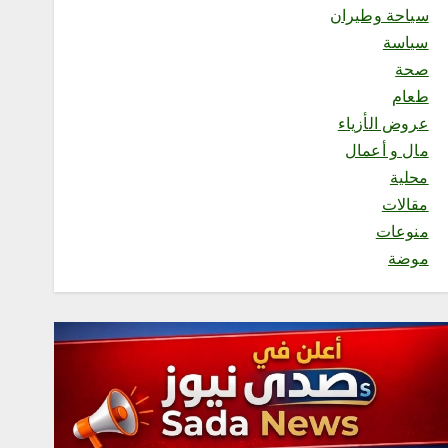
1
سياحة وطيران
سياسة
محلية
صحة
الأجهزة الإلكترونية وخطرها
طعام
على الأطفال.. حين تتحول
عروض الأزياء
التقنية من وسيلة نافعة إلى
خطر صام
مال و أعمال
أغسطس 9, 2026
محلية
2
مقالات
منوعات
محلية
موضة
رئاسة الشؤون الدينية
بالحرمين الشريفين توضح
الجدول الأسبوعي لأئمة
الحرمين الشريفين
أغسطس 9, 2026
3
محلية
إقبال من الزوار لزيارة المزاد