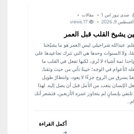
صدى نيوز اس 1
مقالات
غسطس 9, 2026
17 views
ن يشيخ القلب قبل العمر
م: عبدالله شراحيلي ليس العمر هو ما يشيّخنا
مًا، ولا السنوات وحدها هي التي تترك تجاعيدها على
احنا. ثمة أشياء لا تُرى، لكنها تفعل في القلب ما
له الأعوام في الوجه؛ خيبةٌ تأتي من حيث وثقنا،
دٌ يسرق من الروح جزءًا لا يعود، وانتظارٌ طويل
ل الإنسان يتعب من الأمل قبل أن يصل إليه. لهذا
تلتقي بإنسانٍ لم يتجاوز عمره الأربعين، فتشعر أنك
ام…
أكمل القراءة