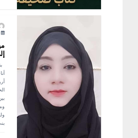
أ
مي
إل
بقل
أنا
أرو
الح
بين
ومن
ولل
بنت