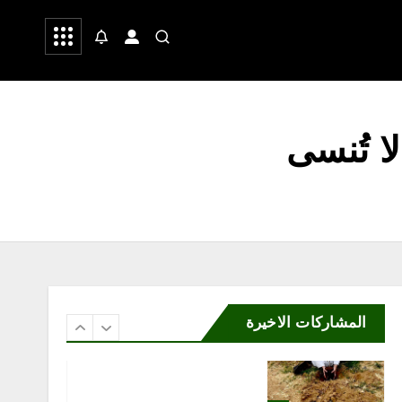
 وشعر
صحة
رياضة
محلية
هِمّة التطوعي ينفذ مبادرة
«صحة وفرحة» في بوليفارد
الواجهة البحرية بجازان
أغسطس 9, 2026
ا تُنسى
5
محلية
ورشة «رحلة القهوة» تستعرض
ثقافة البن السعودي من
المشاركات الاخيرة
المزرعة إلى الفنجان
أغسطس 8, 2026