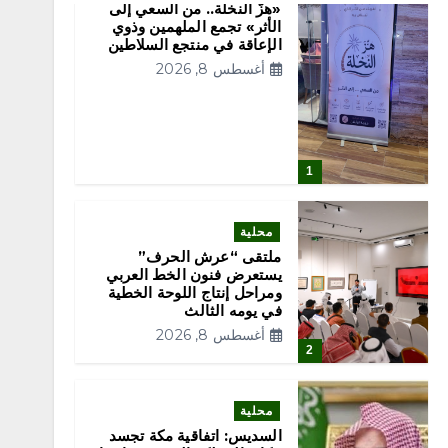
«هزّ النخلة.. من السعي إلى
الأثر» تجمع الملهمين وذوي
الإعاقة في منتجع السلاطين
أغسطس 8, 2026
1
محلية
ملتقى “عرش الحرف”
يستعرض فنون الخط العربي
ومراحل إنتاج اللوحة الخطية
في يومه الثالث
أغسطس 8, 2026
2
محلية
السديس: اتفاقية مكة تجسد