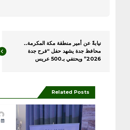
ت
نيابةً عن أمير منطقة مكة المكرمة..
ص
محافظ جدة يشهد حفل “فرح جدة
2026” ويحتفي بـ500 عريس
فّ
ح
Related Posts
ا
ل
أ