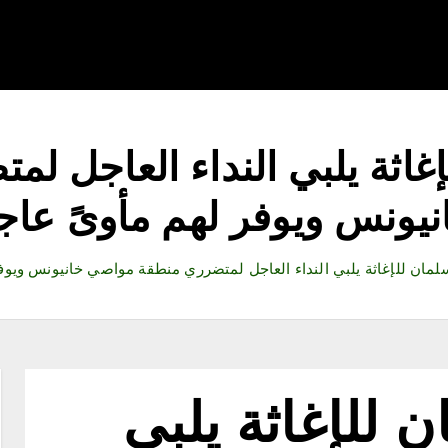
قتصاد
رياضة
ثقافة وفنون
مقالات
تكنولوجيا
أدب
غاثة يلبي النداء العاجل 
نيونس ويوفر لهم مأوىً عاجل
لمان للإغاثة يلبي النداء العاجل لمتضرري منطقة مواصي خانيونس ويوفر
 للإغاثة يلبي