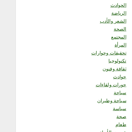
محلية
الحوادث
«هزّ النخلة.. من السعي إلى
الرياضة
الأثر» تجمع الملهمين وذوي
الإعاقة في منتجع السلاطين
الشعر والأدب
أغسطس 8, 2026
الصحة
المجتمع
المرأة
تحقيقات وحوارات
1
تكنولوجيا
ثقافة وفنون
محلية
حوادث
ملتقى “عرش الحرف”
حورات ولقاءات
يستعرض فنون الخط العربي
سياحة
ومراحل إنتاج اللوحة الخطية
في يومه الثالث
سياحة وطيران
أغسطس 8, 2026
سياسة
2
صحة
طعام
محلية