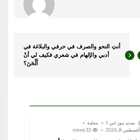
أنتِ النحو والصرف في حرفي والبلاغة في
أدبي والإلهام في شعري فكيف لي أنْ
أَلْحَنَ؟
صدى نيوز اس 1
محلية
غسطس 8, 2026
33 views