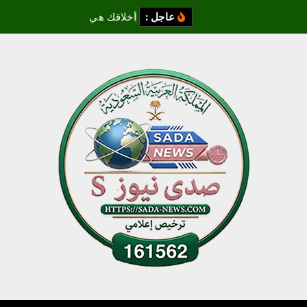
عاجل :
أ
خ
ل
ق
ك
ه
ي
س
ي
ر
ت
ك
ا
ل
ذ