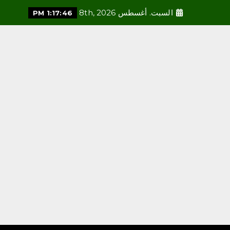
الحضارية والعالمية، وتعزز قيم
الأخوة والتعاون والأمن
السبت. أغسطس 8th, 2026
1:17:48 PM
والسلام
أغسطس 8, 2026
3
محلية
فاطمة محنشي رئيسةً لصالون
جازان الثقافي بجمعية الأدب
والأدباء
أغسطس 8, 2026
4
محلية