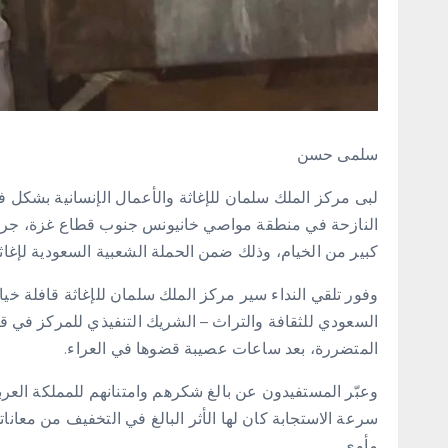
سلمى حسن
لبى مركز الملك سلمان للإغاثة والأعمال الإنسانية بشكل ف
النازحة في منطقة مواصي خانيونس جنوب قطاع غزة، جراء ال
كبير من الخيام، وذلك ضمن الحملة الشعبية السعودية لإغ
وفور تلقي النداء سير مركز الملك سلمان للإغاثة قافلة خيام
السعودي للثقافة والتراث – الشريك التنفيذي للمركز في قط
المتضررة، بعد ساعات عصيبة قضوها في العراء.
‎وعبّر المستفيدون عن بالغ شكرهم وامتنانهم للمملكة العرب
سرعة الاستجابة كان لها الأثر البالغ في التخفيف من معانا
مأوى.