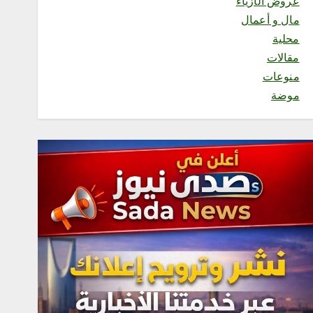
عروض الأزياء
السديس: اتفاقية مكة تجسد
مال و أعمال
مكانة المملكة الدينية وريادتها
الحضارية والعالمية، وتعزز قيم
محلية
الأخوة والتعاون والأمن
مقالات
والسلام
أغسطس 8, 2026
منوعات
3
موضة
محلية
فاطمة محنشي رئيسةً لصالون
جازان الثقافي بجمعية الأدب
والأدباء
أغسطس 8, 2026
4