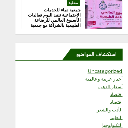
محلية
جمعية نماء للخدمات
الاجتماعية تنفذ اليوم فعاليات
الأسبوع العالمي للرضاعة
الطبيعية بالشراكة مع جمعية
إدرار
أغسطس 8, 2026
5
استكشاف المواضيع
محلية
«مرفأ» تحتفي بخريجي تأهيل
المقبلين على الزواج وتدشّن
Uncategorized
منصتها الإلكترونية
أخبار عربية وعالمية
أغسطس 8, 2026
أسعار الذهب
اقتصاد
اقتصاد
الأدب والشعر
6
التعليم
التكنولوجيا