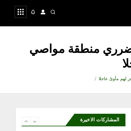
جمعية نماء للخدمات
 وشعر
صحة
رياضة
الاجتماعية تنفذ اليوم فعاليات
الأسبوع العالمي للرضاعة
الطبيعية بالشراكة مع جمعية
إدرار
أغسطس 8, 2026
5
لمتضرري منطقة مواصي
محلية
ا
«مرفأ» تحتفي بخريجي تأهيل
المقبلين على الزواج وتدشّن
منصتها الإلكترونية
 لهم مأوىً عاجلا
أغسطس 8, 2026
6
المشاركات الاخيرة
محلية