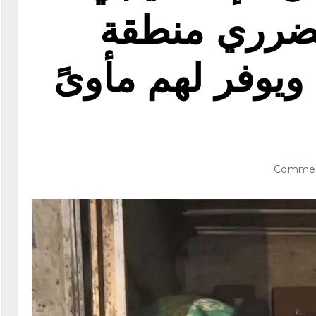
متضرري منطقة
يوفر لهم مأوىً