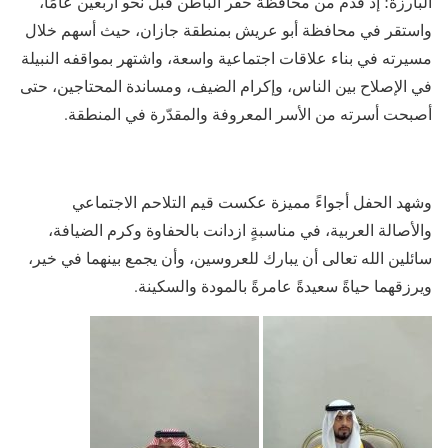
البارزة؛ إذ قدم من محافظة حفر الباطن قبل نحو أربعين عامًا،
واستقر في محافظة أبو عريش بمنطقة جازان، حيث أسهم خلال
مسيرته في بناء علاقات اجتماعية واسعة، واشتهر بمواقفه النبيلة
في الإصلاح بين الناس، وإكرام الضيف، ومساندة المحتاجين، حتى
أصبحت أسرته من الأسر المعروفة والمقدّرة في المنطقة.
وشهد الحفل أجواءً مميزة عكست قيم التلاحم الاجتماعي
والأصالة العربية، في مناسبةٍ ازدانت بالحفاوة وكرم الضيافة،
سائلين الله تعالى أن يبارك للعروسين، وأن يجمع بينهما في خير،
ويرزقهما حياةً سعيدةً عامرةً بالمودة والسكينة.