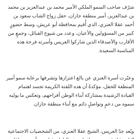
شرّف صاحب السمو الملكي الأمير محمد بن عبدالعزيز بن محمد
بن عبدالعزيز، أمير منطقة جازان، حفل زواج الشاب سعود بن
أحمد عقلا العنزي، الذي أُقيم بمحافظة أبو عريش، وسط حضورٍ
كبير من المسؤولين والأعيان، وعدد من شيوخ القبائل، وجمعٍ من
الأقارب والأصدقاء الذين شاركوا العريس وأسرته فرحة هذه
المناسبة السعيدة.
وعبّرت أسرة العنزي عن بالغ اعتزازها وتشرفها برعاية سمو أمير
المنطقة للحفل، مؤكدةً أن هذه اللفتة الكريمة تجسد اهتمام
القيادة الرشيدة بمشاركة أبناء الوطن أفراحهم، وتعكس ما يوليه
سموه من دعمٍ وتواصلٍ دائم مع أبناء منطقة جازان.
ويُعد جدّ العريس، الشيخ عقلا العنزي، من الشخصيات الاجتماعية