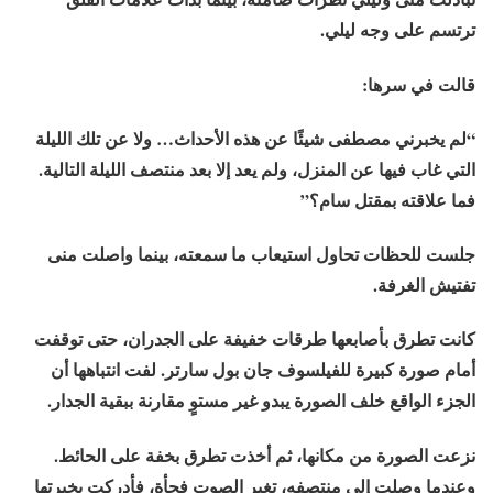
ترتسم على وجه ليلي.
قالت في سرها:
“لم يخبرني مصطفى شيئًا عن هذه الأحداث… ولا عن تلك الليلة
التي غاب فيها عن المنزل، ولم يعد إلا بعد منتصف الليلة التالية.
فما علاقته بمقتل سام؟”
جلست للحظات تحاول استيعاب ما سمعته، بينما واصلت منى
تفتيش الغرفة.
كانت تطرق بأصابعها طرقات خفيفة على الجدران، حتى توقفت
أمام صورة كبيرة للفيلسوف جان بول سارتر. لفت انتباهها أن
الجزء الواقع خلف الصورة يبدو غير مستوٍ مقارنة ببقية الجدار.
نزعت الصورة من مكانها، ثم أخذت تطرق بخفة على الحائط.
وعندما وصلت إلى منتصفه، تغير الصوت فجأة، فأدركت بخبرتها