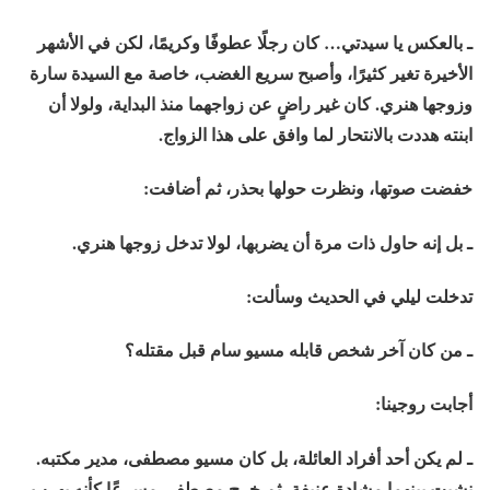
ـ بالعكس يا سيدتي… كان رجلًا عطوفًا وكريمًا، لكن في الأشهر
الأخيرة تغير كثيرًا، وأصبح سريع الغضب، خاصة مع السيدة سارة
وزوجها هنري. كان غير راضٍ عن زواجهما منذ البداية، ولولا أن
ابنته هددت بالانتحار لما وافق على هذا الزواج.
خفضت صوتها، ونظرت حولها بحذر، ثم أضافت:
ـ بل إنه حاول ذات مرة أن يضربها، لولا تدخل زوجها هنري.
تدخلت ليلي في الحديث وسألت:
ـ من كان آخر شخص قابله مسيو سام قبل مقتله؟
أجابت روجينا:
ـ لم يكن أحد أفراد العائلة، بل كان مسيو مصطفى، مدير مكتبه.
نشبت بينهما مشادة عنيفة، ثم خرج مصطفى مسرعًا كأنه يهرب