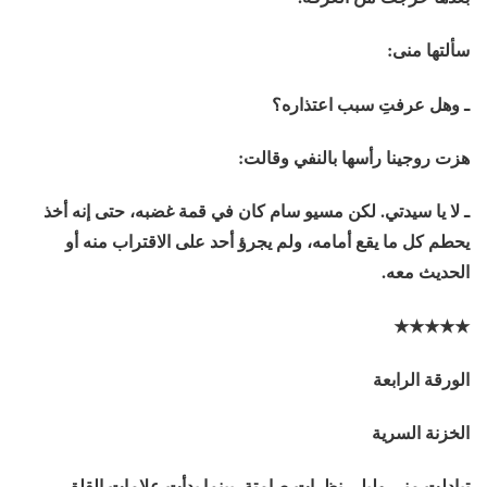
سألتها منى:
ـ وهل عرفتِ سبب اعتذاره؟
هزت روجينا رأسها بالنفي وقالت:
ـ لا يا سيدتي. لكن مسيو سام كان في قمة غضبه، حتى إنه أخذ
يحطم كل ما يقع أمامه، ولم يجرؤ أحد على الاقتراب منه أو
الحديث معه.
★★★★★
الورقة الرابعة
الخزنة السرية
تبادلت منى وليلي نظرات صامتة، بينما بدأت علامات القلق