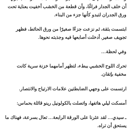
أن خلف الجدار فراغًا، وأن قطعة من الخشب أخفيت بعناية تحت
ورق الجدران لتبدو كأنها جزء من البناء.
ابتسمت بثقة، ثم نزعت جزءًا صغيرًا من ورق الحائط، فظهر
تجويف صغير. أدخلت أصابعها فيه وجذبته نحوها.
وفي لحظة…
تحرك اللوح الخشبي ببطء، لتظهر أمامهما خزنة سرية كانت
مخفية بإتقان.
ارتسمت على وجهي الضابطتين علامات الارتياح والانتصار.
أمسكت ليلي هاتفها، واتصلت بالكولونيل رينو قائلة بحماس:
ـ سيدي… لقد عثرنا على الورقة الرابعة… تعال بسرعة، فهناك ما
يستحق أن تراه.