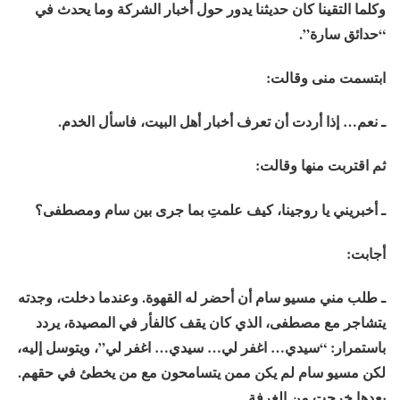
وكلما التقينا كان حديثنا يدور حول أخبار الشركة وما يحدث في
“حدائق سارة”.
ابتسمت منى وقالت:
ـ نعم… إذا أردت أن تعرف أخبار أهل البيت، فاسأل الخدم.
ثم اقتربت منها وقالت:
ـ أخبريني يا روجينا، كيف علمتِ بما جرى بين سام ومصطفى؟
أجابت:
ـ طلب مني مسيو سام أن أحضر له القهوة. وعندما دخلت، وجدته
يتشاجر مع مصطفى، الذي كان يقف كالفأر في المصيدة، يردد
باستمرار: “سيدي… اغفر لي… سيدي… اغفر لي”، ويتوسل إليه،
لكن مسيو سام لم يكن ممن يتسامحون مع من يخطئ في حقهم.
بعدها خرجت من الغرفة.