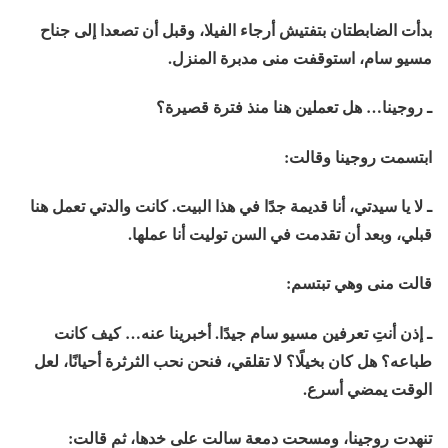
بدأت الضابطتان بتفتيش أرجاء الفيلا، وقبل أن تصعدا إلى جناح
مسيو سام، استوقفت منى مدبرة المنزل.
ـ روجينا… هل تعملين هنا منذ فترة قصيرة؟
ابتسمت روجينا وقالت:
ـ لا يا سيدتي، أنا قديمة جدًا في هذا البيت. كانت والدتي تعمل هنا
قبلي، وبعد أن تقدمت في السن توليت أنا عملها.
قالت منى وهي تبتسم:
ـ إذن أنتِ تعرفين مسيو سام جيدًا. أخبرينا عنه… كيف كانت
طباعه؟ هل كان بخيلًا؟ لا تقلقي، فنحن نحب الثرثرة أحيانًا، لعل
الوقت يمضي أسرع.
تنهدت روجينا، ومسحت دمعة سالت على خدها، ثم قالت: