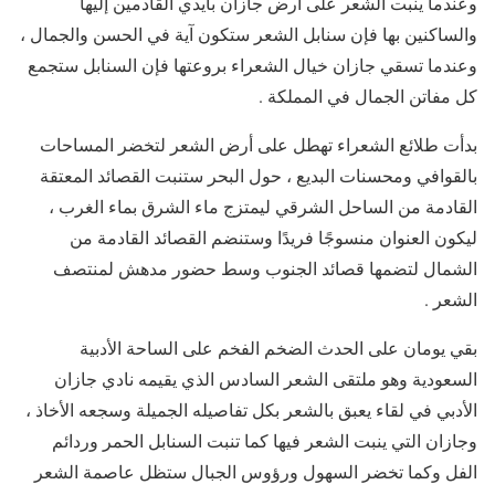
وعندما ينبت الشعر على أرض جازان بأيدي القادمين إليها
والساكنين بها فإن سنابل الشعر ستكون آية في الحسن والجمال ،
وعندما تسقي جازان خيال الشعراء بروعتها فإن السنابل ستجمع
كل مفاتن الجمال في المملكة .
بدأت طلائع الشعراء تهطل على أرض الشعر لتخضر المساحات
بالقوافي ومحسنات البديع ، حول البحر ستنبت القصائد المعتقة
القادمة من الساحل الشرقي ليمتزج ماء الشرق بماء الغرب ،
ليكون العنوان منسوجًا فريدًا وستنضم القصائد القادمة من
الشمال لتضمها قصائد الجنوب وسط حضور مدهش لمنتصف
الشعر .
بقي يومان على الحدث الضخم الفخم على الساحة الأدبية
السعودية وهو ملتقى الشعر السادس الذي يقيمه نادي جازان
الأدبي في لقاء يعبق بالشعر بكل تفاصيله الجميلة وسجعه الأخاذ ،
وجازان التي ينبت الشعر فيها كما تنبت السنابل الحمر وردائم
الفل وكما تخضر السهول ورؤوس الجبال ستظل عاصمة الشعر