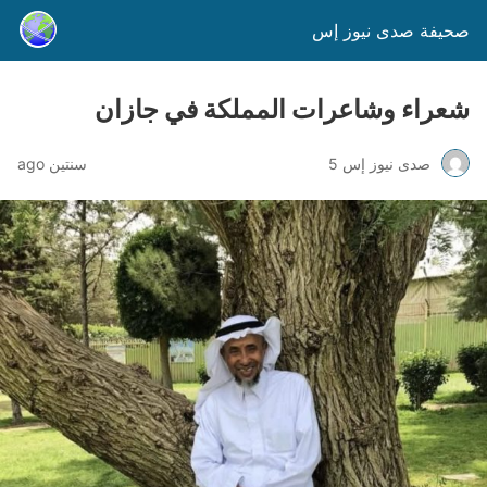
صحيفة صدى نيوز إس
شعراء وشاعرات المملكة في جازان
صدى نيوز إس 5
سنتين ago