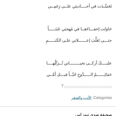
تَجَسَّـدَت في أحــــاديثي علــى رَغمِــي
حَاوَلت إخفـــاءَهــا في مُهجتي عَبَثـــــاً
حتـــى تَغَلَّبَ إعــــــلاني علـى الكَتـــــمِ
عليــــكَ أزكــى تحيــــــــاتي تُــرَتِّلُهــــا
حَمَائِــــــمُ الـــــدَّوحِ حُبَّــاً فيـــكِ أمِّــي
…………………………….. ?
Categories:
الأدب والشعر
صحيفة صدى نيوز إس