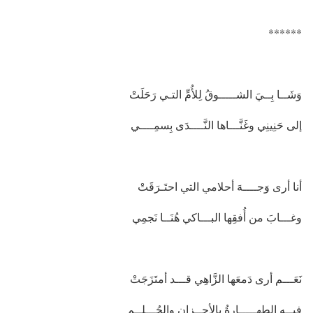
******
وَشَــا بِــيَ الشـــــوقُ لِلأُمِّ التـي رَحَلَتْ
إلى حَنِينِي وغَنَّـــاها النَّــــدَى بِسمِــــي
أنا أرى وَجــــهَ أحلامي التي احتَـرَقَتْ
وغـــابَ من أُفقِها البـــاكي هُنَــا نَجمِي
نَعَـــم أرى دَمعَها الزَّاهِي قـــد أمتَزَجَتْ
فيــهِ الطهـــــارةُ بالأحــزانِ والحُـــلــمِ