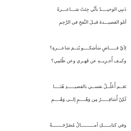
ذَنبِي الوحيــــدُ بأنِّي جِئتُ شـــاعـــرةً
أتلو القصيـــدةَ قبـلَ النَّفخِ في الرَّحِمِ
لِأيِّ قـــــاضٍ سَأشكــــو يُتــمَ شاعـــرةِ؟
وكيـف أُجـزِيــهِ عن قَهـري وعن ظُلمِي؟
نَعَــم أُعَلِّــلُ نفســي بالقصيـــــدِ هُنَــــا
لَكِنْ أُسَافِـــــرُ مِن وَهْــــمٍ إلــى وَهْــــمِ
وفي كتابـــــكِ آمـــــــــالٌ مُضَرَّجَـــــــةٌ