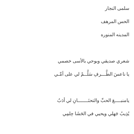
سلمى النجار
الحس المرهف
المدينه المنوره
شعري صديقي وبوحي بالأسى خصمي
يا ناعسَ الطَّـــرفِ سَلَّــمْ لي على أمِّـي
يامنبــــعَ الحبِّ والتحنَـــــــانِ لي أدَبٌ
يُذِيبُ جَهلي ويحيي في الحَشَا حِلمِي