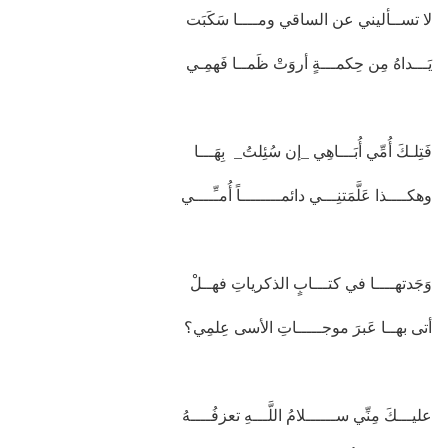
لا تســأليني عن الساقي ومــــا سَكَبَت
يَـــداهُ مِن حِكمـــةٍ أروَتْ ظَمــا فَهمِـي
فَتِلـكَ أُمِّي أُبَـــاهِي _إن سُئِلتُ_ بِهَـــا
وهكــــذا عَلَّمَتنِـــي دائمــــــــاً أُمـِّــــي
وَجَدتهــــا في كتـــابٍ الذكرياتِ فهــلْ
أتى بهــا عَبرَ موجـــــاتِ الأسى عِلمِي؟
عليـــكَ مِنِّي ســــــلامُ اللَّـــهِ تعزفُــــهُ