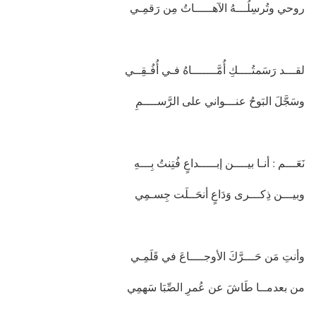
روحي وتُرسِلُـــهُ الآهـــــاتُ مِن رَقمِـي
لقـــد رَسَمتُــــكِ أُمَّـــــــاهُ فـي أُفُـقِــي
وسَجَّلَ البَوحُ عنـــواني على الرَّســــمِ
نَعَـــم : أنـا بيــــن إبـــــداعٍ فُتِنتُ بِـــهِ
وبيـــن ذِكـــرى وَدَاعٍ أنحَــلَت جِسـمِي
وأنتِ مَن حَـــرَّكَ الأوجــــاعَ في قَلَمِـي
من بعدمــا طَاشَ عن عُمرِ الصِّبَا سَهمِي