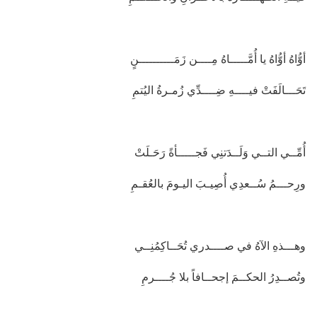
أوُّاهُ أوُّاهُ يا أُمَّـــــاهُ مِــــن زَمَــــــــــنٍ
تَحَـــالَفَتْ فيــــهِ ضِــــدِّي زُمـرةُ اليُتمِ
أُمِّــي التــي وَلَــدَتنِي فَجـــــأةً رَحَـلَتْ
ورِحـــمُ سُــعدِي أُصِيـبَ اليـومَ بالعُقـمِ
وهـــذهِ الآهُ في صــــدري تُحَــاكِمُنِــي
وتُصــدِرُ الحكــمَ إجحــافاً بلا جُــــرمِ