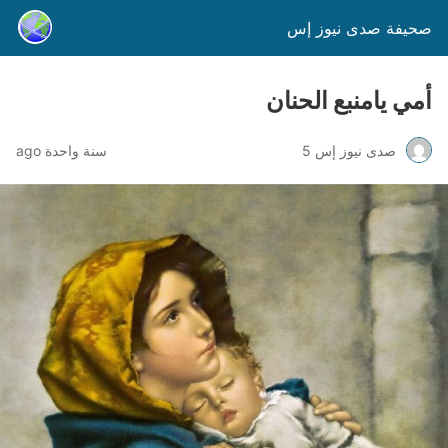
صحيفة صدى نيوز إس
أمي يامنبع الحنان
صدى نيوز إس 5
سنة واحدة ago