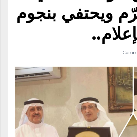
رّم ويحتفي بنجوم
علام..