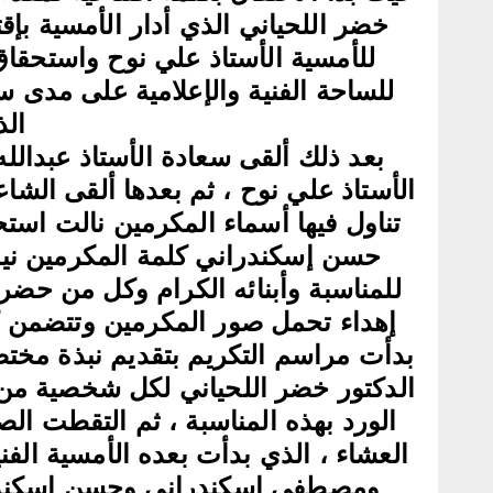
خضر اللحياني الذي أدار الأمسية بإق
للأمسية الأستاذ علي نوح واستحقاق
للساحة الفنية والإعلامية على مدى 
الذ
‏بعد ذلك ألقى سعادة الأستاذ عبدالل
الأستاذ علي نوح ، ثم بعدها ألقى الشا
تناول فيها أسماء المكرمين نالت استح
حسن إسكندراني كلمة المكرمين نيا
للمناسبة وأبنائه الكرام وكل من حض
إهداء تحمل صور المكرمين وتتضمن ك
بدأت مراسم التكريم بتقديم نبذة مخ
الدكتور خضر اللحياني لكل شخصية من ا
الورد بهذه المناسبة ، ثم التقطت الص
العشاء ، الذي بدأت بعده الأمسية الفني
ومصطفى إسكندراني وحسن إسكندرا