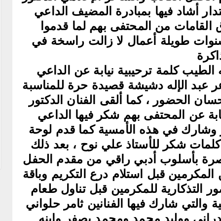
تدار أشاد فيها بمبادرة المضيف الداعي
 القامات من المحتفى بهم لما قدموا
سنوات طويلة أعمال لا زالت راسخة في
اكرة
ه الطيب كلمة ترحيبية نيابة عن الداعي
عر عبد الإله دشيشة قصيدة حرة للمناسبة
سان الحضور ، كما ألقى الفنان الدكتور
بة عن المحتفى بهم شكر فيها الداعي
ر وشارك في هذه الأمسية كما قدم لوحة
لمات شكر للأستاذ علي نوح ، بعد ذلك
تصرة بأسلوب أدبي راقي من مقدم الحفل
لمكرمين قبل استلام درع التكريم وباقة
ور التذكارية للمكرمين قبل تناول طعام
ة والتي شارك فيها الفنانين ثامر حلواني
ني ووليد محمد ومحمد بصفر وابنه