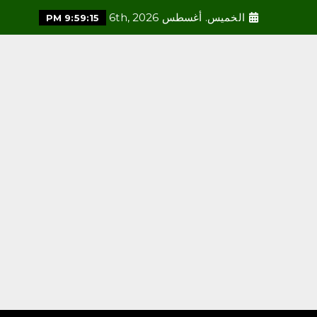
الخميس. أغسطس 6th, 2026
9:59:17 PM
محلية
أمانة العاصمة المقدسة تطلق
مسابقة “بيوت خضراء” لتحفيز
تنسيق النباتات في المنازل
أغسطس 5, 2026
3
محلية
رئاسة الشؤون الدينية توضح
خطيبا الجمعة في الحرمين
الشريفين ليوم بعد غد الجمعة