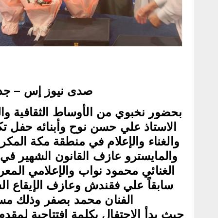
صدى نيوز إس – جد
‏بحضور نخبوي من الأوساط الثقافية والف
الاستاذ علي حسن نوح وأبنائه حفل ت
والغناء والإعلام في منطقة مكة المك
والمايسترو عازف القانون الشهير في
الغنائي محمود نواب والإعلامي الم
سابقاً علي فقندش ‏وعازف الإيقاع ا
الفنان محمد بصفر وذلك مساء ‏الجمعة 8 
‏حيث بدأ الاحتفال بكلمة افتتاحية لمقد