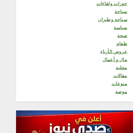
1
حورات ولقاءات
سياحة
سياحة وطيران
محلية
مجاهدو جازان يضبطون
سياسة
مواطنًا لنقله 11 مخالفًا لنظام
صحة
أمن الحدود
طعام
أغسطس 5, 2026
2
عروض الأزياء
مال و أعمال
محلية
محلية
أمانة العاصمة المقدسة تطلق
مقالات
مسابقة “بيوت خضراء” لتحفيز
منوعات
تنسيق النباتات في المنازل
موضة
أغسطس 5, 2026
3
محلية
رئاسة الشؤون الدينية توضح
خطيبا الجمعة في الحرمين
الشريفين ليوم بعد غد الجمعة