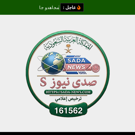
عاجل :
م
ج
ا
ه
د
و
ج
ا
ز
ا
ن
ي
ض
ب
ط
و
ن