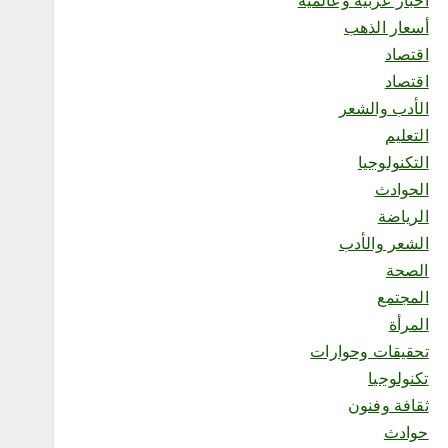
أخبار عربية وعالمية
والزراعة بمحافظة رابغ يكثّف
الجولات الرقابية على مزارع
أسعار الذهب
المحافظة لتعزيز الامتثال
اقتصاد
وحماية الإنتاج الزراعي”
أغسطس 5, 2026
اقتصاد
5
الأدب والشعر
التعليم
محلية
التكنولوجيا
إقبال من الزوار والمصطافين
الحوادث
على المركز الميداني التوعوي
لهيئة الأمر بالمعروف والنهي
الرياضة
عن المنكر بمحافظة الطائف
الشعر والأدب
أغسطس 5, 2026
الصحة
6
المجتمع
المرأة
محلية
تحقيقات وحوارات
رحيل أحد أشهر الحرفيين
الشعبيين في منطقة جازان..
تكنولوجيا
العم محمد الغماري في ذمة
ثقافة وفنون
الله
حوادث
أغسطس 5, 2026