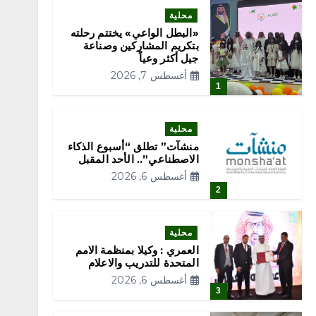
محلية
«البطل الواعي» يختتم رحلته
بتكريم المشاركين وصناعة
جيل أكثر وعياً
أغسطس 7, 2026
1
محلية
منشآت” تطلق “أسبوع الذكاء
الاصطناعي”.. الأحد المقبل
أغسطس 6, 2026
2
محلية
العمري : وكيلا بمنظمة الامم
المتحدة للتدريب والاعلام
أغسطس 6, 2026
3