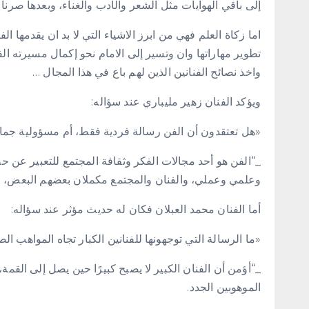
إلى باقي الهوايات مثل الشعر والأدب والغناء، وبعدها صرنا ن
اما زكاة العلم فهي من ابرز الاشياء التي لا بد ان يقدمها ال
تطوير مهاراتها وان وتسير إلى الامام نحو إكمال مسيرته ا
واخذ نصائح الفنانين الذين لهم باع في هذا المجال …
ويؤكد الفنان زهير مليباري عند سؤاله:
«هل تعتقدون أن الفن رسالة فردية فقط، أم مسؤولية جماعية
_“الفن هو أحد مجالات الفكر وثقافة المجتمع للتعبير عن 
وعلمي وعملي، والفنان والمجتمع مكملان بعضهم البعض، ل
أما الفنان محمد العبلان فكان له حديث مؤثر عند سؤاله:
«ما الرسالة التي توجهونها للفنانين الكبار تجاه المواهب
_“أؤمن أن الفنان الكبير لا يصبح كبيرًا حين يصل إلى القم
الموهوبين الجدد.