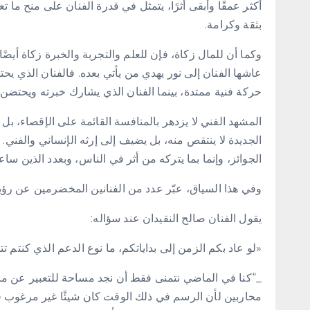
أكثر عمقًا وأبقى أثرًا، يتمثل في قدرة الفنان على منح ما ت
بثقة وكرامة.
وكما أن للمال زكاة، فإن للعلم والتجربة والخبرة زكاة أيضًا،
عاشها الفنان إلى نور يهدي من يأتي بعده. فالفنان الذي يحت
حركة فنية ممتدة، بينما الفنان الذي يشارك خبرته ويحتضن ا
المشهد الفني لا يزدهر بالمنافسة القائمة على الإقصاء، بل ب
الجديدة لا ينتقص منه، بل يضيف إلى إرثه الإنساني والفني. 
الجوائز، وإنما بما يتركه من أثر في الناس، وبعدد الذين س
وفي هذا السياق، عبّر عدد من الفنانين المخضرمين عن رؤيت
يقول الفنان صالح النقيدان عند سؤاله:
«لو عاد بكم الزمن إلى بداياتكم، ما نوع الدعم الذي كنتم تت
_“كنا في الماضي نتمنى فقط أن نجد مساحة للتعبير عن ما 
محاربين لأن الرسم في ذلك الوقت كان شيئًا غير مرغوب ف