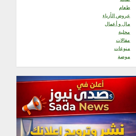
المتحدة للتدريب والاعلام
طعام
أغسطس 6, 2026
عروض الأزياء
3
مال و أعمال
محلية
محلية
مقالات
مكتب وزارة البيئة والمياه
منوعات
والزراعة بالعاصمة المقدسة
ينفذ ورشة عمل «كيفية
موضة
التصوير الميداني»
أغسطس 6, 2026
4