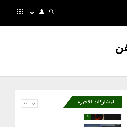
التصوير الميداني»
 وشعر
صحة
رياضة
أغسطس 6, 2026
4
محلية
مكتب وزارة البيئة والمياه
فن
والزراعة بمحافظة رابغ يسلّم
بلدية حجر شتلات زراعية
متنوعة لدعم أعمال التشجير
أغسطس 6, 2026
5
محلية
إثراء يختتم النسخة الخامسة
من برنامج الشباب الصيفي
بلوحة فنية بعنوان “ذاكرة
المشاركات الاخيرة
المدينة”
أغسطس 6, 2026
6