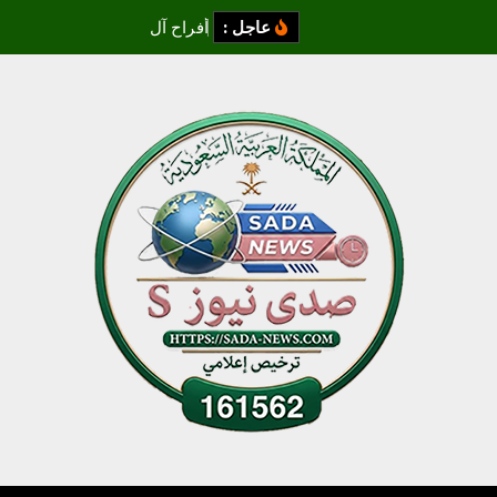
عاجل :
أ
ف
ر
ا
ح
آ
ل
ز
م
ز
م
ي
و
ا
ل