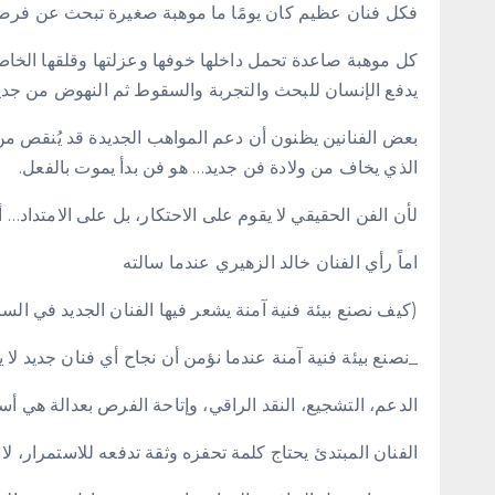
فكل فنان عظيم كان يومًا ما موهبة صغيرة تبحث عن فرصة
كل موهبة صاعدة تحمل داخلها خوفها وعزلتها وقلقها الخاص، 
يدفع الإنسان للبحث والتجربة والسقوط ثم النهوض من جدي
بعض الفنانين يظنون أن دعم المواهب الجديدة قد يُنقص من
الذي يخاف من ولادة فن جديد… هو فن بدأ يموت بالفعل.
لأن الفن الحقيقي لا يقوم على الاحتكار، بل على الامتداد… 
اماً رأي الفنان خالد الزهيري عندما سالته
(كيف نصنع بيئة فنية آمنة يشعر فيها الفنان الجديد في الس
_نصنع بيئة فنية آمنة عندما نؤمن أن نجاح أي فنان جديد لا 
الدعم، التشجيع، النقد الراقي، وإتاحة الفرص بعدالة هي أس
الفنان المبتدئ يحتاج كلمة تحفزه وثقة تدفعه للاستمرار، لا