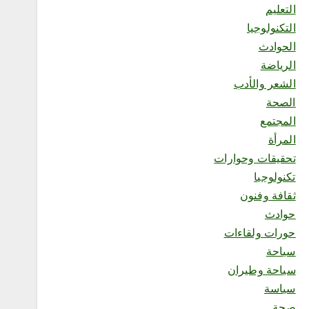
التعليم
المدينة”
أغسطس 6, 2026
التكنولوجيا
6
الحوادث
الرياضة
محلية
الشعر والأدب
«البطل الواعي» يختتم رحلته
الصحة
بتكريم المشاركين وصناعة
جيل أكثر وعياً
المجتمع
أغسطس 7, 2026
المرأة
1
تحقيقات وحوارات
تكنولوجيا
محلية
ثقافة وفنون
منشآت” تطلق “أسبوع الذكاء
حوادث
الاصطناعي”.. الأحد المقبل
حورات ولقاءات
أغسطس 6, 2026
2
سياحة
سياحة وطيران
سياسة
محلية
صحة
العمري : وكيلا بمنظمة الامم