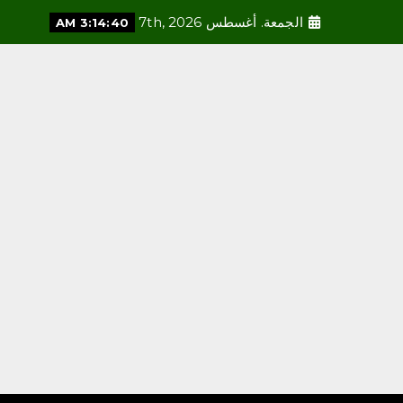
الجمعة. أغسطس 7th, 2026
3:14:41 AM
محلية
العمري : وكيلا بمنظمة الامم
المتحدة للتدريب والاعلام
أغسطس 6, 2026
3
محلية
مكتب وزارة البيئة والمياه
والزراعة بالعاصمة المقدسة
ينفذ ورشة عمل «كيفية