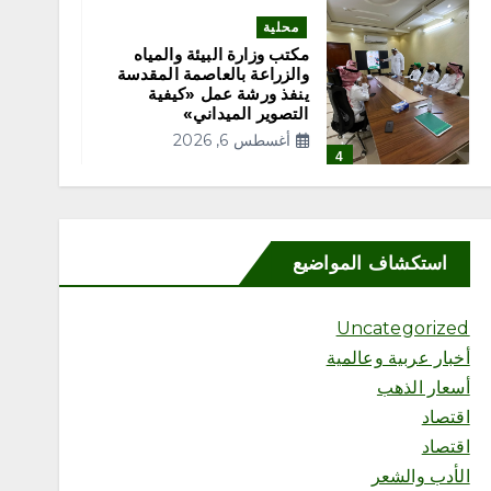
محلية
مكتب وزارة البيئة والمياه
والزراعة بالعاصمة المقدسة
ينفذ ورشة عمل «كيفية
التصوير الميداني»
أغسطس 6, 2026
4
محلية
مكتب وزارة البيئة والمياه
استكشاف المواضيع
والزراعة بمحافظة رابغ يسلّم
بلدية حجر شتلات زراعية
متنوعة لدعم أعمال التشجير
Uncategorized
أغسطس 6, 2026
5
أخبار عربية وعالمية
أسعار الذهب
اقتصاد
محلية
اقتصاد
إثراء يختتم النسخة الخامسة
من برنامج الشباب الصيفي
الأدب والشعر
بلوحة فنية بعنوان “ذاكرة