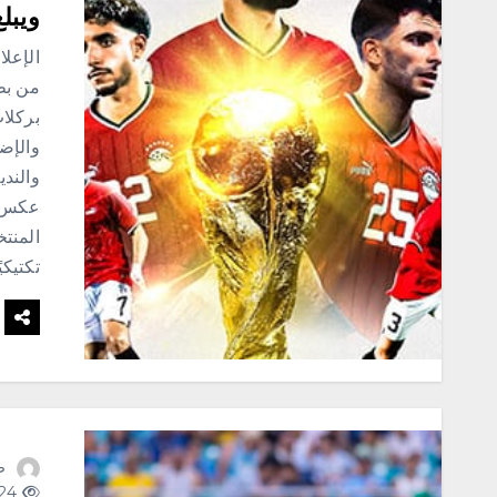
ويبلغ دور ال
والندي
عكس ق
المنتخ
تكتيكي
ص
124 views