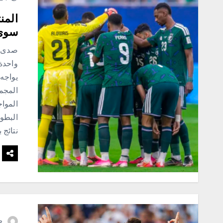
المن
سوى 
صدى ن
يواجه 
المجم
المواج
البطول
نتائج 
ص