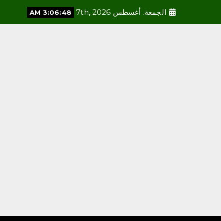
الجمعة. أغسطس 7th, 2026
3:06:49 AM
محلية
العمري : وكيلا بمنظمة الامم
المتحدة للتدريب والاعلام
أغسطس 6, 2026
3
محلية
مكتب وزارة البيئة والمياه
والزراعة بالعاصمة المقدسة
ينفذ ورشة عمل «كيفية