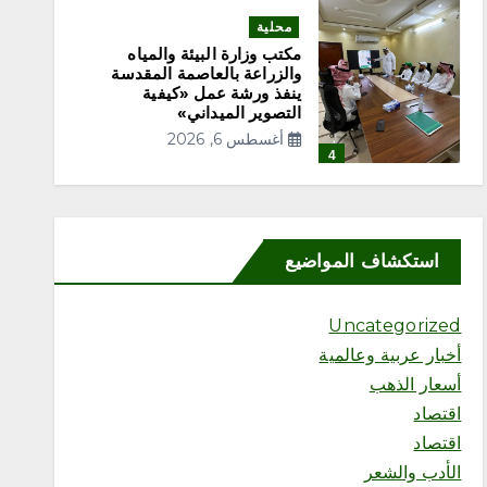
محلية
مكتب وزارة البيئة والمياه
والزراعة بالعاصمة المقدسة
ينفذ ورشة عمل «كيفية
التصوير الميداني»
أغسطس 6, 2026
4
محلية
مكتب وزارة البيئة والمياه
استكشاف المواضيع
والزراعة بمحافظة رابغ يسلّم
بلدية حجر شتلات زراعية
متنوعة لدعم أعمال التشجير
Uncategorized
أغسطس 6, 2026
5
أخبار عربية وعالمية
أسعار الذهب
اقتصاد
محلية
اقتصاد
إثراء يختتم النسخة الخامسة
من برنامج الشباب الصيفي
الأدب والشعر
بلوحة فنية بعنوان “ذاكرة