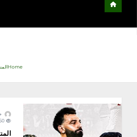
محلية
مجتمع
أخبار عربية وعالمية
ا
التعليم
منوعات
اعلن معنا
Home
المنتخ
ص
150 views
المن