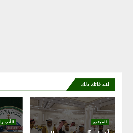
لقد فاتك ذلك
ثقافة وف
الأدب والشعر
حمدة ا