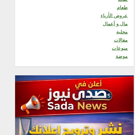
المتحدة للتدريب والاعلام
طعام
أغسطس 6, 2026
عروض الأزياء
3
مال و أعمال
محلية
محلية
مقالات
مكتب وزارة البيئة والمياه
منوعات
والزراعة بالعاصمة المقدسة
ينفذ ورشة عمل «كيفية
موضة
التصوير الميداني»
أغسطس 6, 2026
4