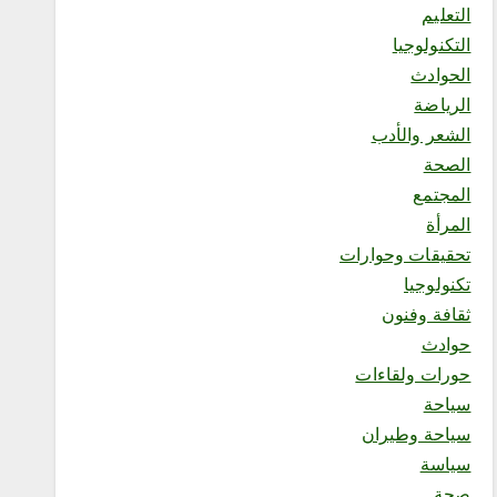
التعليم
المدينة”
أغسطس 6, 2026
التكنولوجيا
6
الحوادث
الرياضة
محلية
الشعر والأدب
«البطل الواعي» يختتم رحلته
الصحة
بتكريم المشاركين وصناعة
جيل أكثر وعياً
المجتمع
أغسطس 7, 2026
المرأة
1
تحقيقات وحوارات
تكنولوجيا
محلية
ثقافة وفنون
منشآت” تطلق “أسبوع الذكاء
حوادث
الاصطناعي”.. الأحد المقبل
حورات ولقاءات
أغسطس 6, 2026
2
سياحة
سياحة وطيران
سياسة
محلية
صحة
العمري : وكيلا بمنظمة الامم