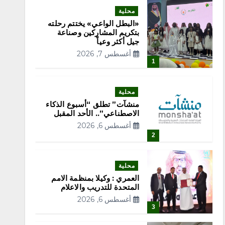
محلية
«البطل الواعي» يختتم رحلته
بتكريم المشاركين وصناعة
جيل أكثر وعياً
أغسطس 7, 2026
1
محلية
منشآت” تطلق “أسبوع الذكاء
الاصطناعي”.. الأحد المقبل
أغسطس 6, 2026
2
محلية
العمري : وكيلا بمنظمة الامم
المتحدة للتدريب والاعلام
أغسطس 6, 2026
3