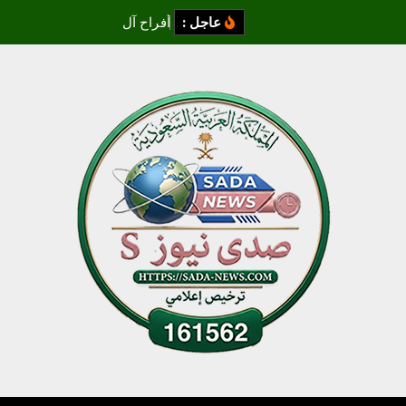
عاجل :
أ
ف
ر
ا
ح
آ
ل
ز
م
ز
م
ي
و
ا