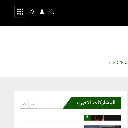
التصوير الميداني»
 وشعر
صحة
رياضة
أغسطس 6, 2026
4
محلية
مكتب وزارة البيئة والمياه
والزراعة بمحافظة رابغ يسلّم
بلدية حجر شتلات زراعية
متنوعة لدعم أعمال التشجير
أغسطس 6, 2026
5
محلية
إثراء يختتم النسخة الخامسة
من برنامج الشباب الصيفي
بلوحة فنية بعنوان “ذاكرة
المشاركات الاخيرة
المدينة”
أغسطس 6, 2026
6