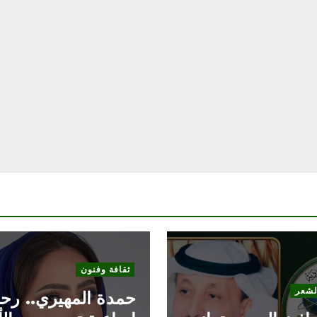
نون
المجتمع
لمهيري.. رحلة
رحيل الأديب والمؤر