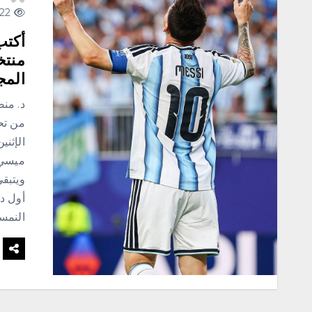
122 views
أكتب
منتخ
الم
د. من
من تح
الإثن
ميسي 
ويتبقى
أول د
النمسا