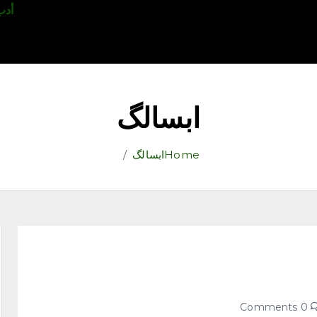
قتصاد
رياضة
ثقافة وفنون
مقالات
تكنولوجيا
أدب
ابسالگ
Home
ابسالگ
0 Comments