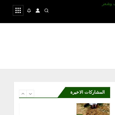
 وشعر
صحة
رياضة
محلية
هِمّة التطوعي ينفذ مبادرة
«صحة وفرحة» في بوليفارد
الواجهة البحرية بجازان
أغسطس 9, 2026
5
محلية
ورشة «رحلة القهوة» تستعرض
ثقافة البن السعودي من
المشاركات الاخيرة
المزرعة إلى الفنجان
أغسطس 8, 2026