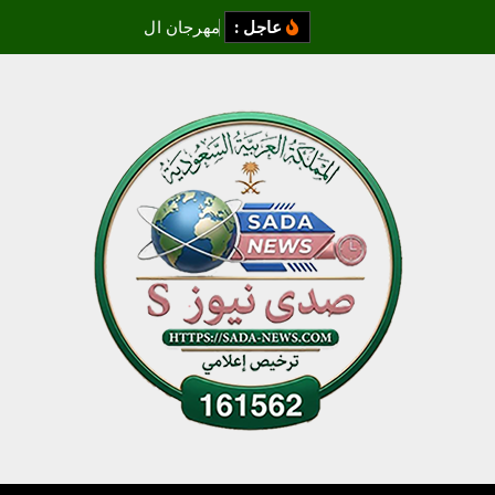
عاجل :
م
ه
ر
ج
ا
ن
ا
ل
غ
ر
د
ق
ة
ل
س
ي
ن