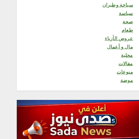
1
سياحة وطيران
سياسة
محلية
صحة
الأجهزة الإلكترونية وخطرها
طعام
على الأطفال.. حين تتحول
عروض الأزياء
التقنية من وسيلة نافعة إلى
خطر صام
مال و أعمال
أغسطس 9, 2026
محلية
2
مقالات
منوعات
محلية
موضة
رئاسة الشؤون الدينية
بالحرمين الشريفين توضح
الجدول الأسبوعي لأئمة
الحرمين الشريفين
أغسطس 9, 2026
3
محلية
إقبال من الزوار لزيارة المزاد