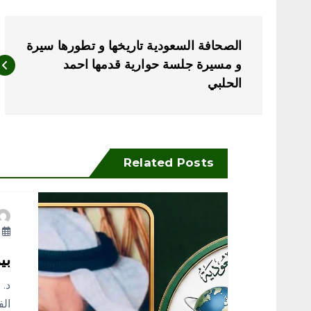
ت
الصحافة السعودية تاريخها و تطورها سيرة
ص
و مسيرة جلسة حوارية قدمها احمد
الحلبي
فّ
ح
Related Posts
ا
ل
أ
م
بي
د. 
ق
الف