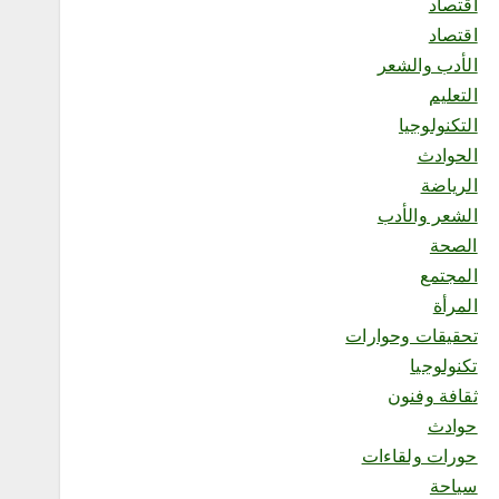
اقتصاد
اقتصاد
الأدب والشعر
5
التعليم
التكنولوجيا
محلية
الحوادث
ورشة «رحلة القهوة» تستعرض
ثقافة البن السعودي من
الرياضة
المزرعة إلى الفنجان
الشعر والأدب
أغسطس 8, 2026
الصحة
المجتمع
6
المرأة
تحقيقات وحوارات
تكنولوجيا
محلية
ثقافة وفنون
“فرع وزارة الموارد البشرية
بمنطقة مكة المكرمةيحصل
حوادث
على شهادة ISO 9001:2015
حورات ولقاءات
“
أغسطس 9, 2026
سياحة