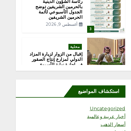
رئاسة الشؤون الدينية
بالحرمين الشريفين توضح
الجدول الأسبوعي لأئمة
الحرمين الشريفين
أغسطس 9, 2026
3
محلية
إقبال من الزوار لزيارة المزاد
الدولي لمزارع إنتاج الصقور
في إجازة نهاية الأسبوع
أغسطس 9, 2026
4
استكشاف المواضيع
محلية
هِمّة التطوعي ينفذ مبادرة
«صحة وفرحة» في بوليفارد
Uncategorized
الواجهة البحرية بجازان
أخبار عربية وعالمية
أغسطس 9, 2026
أسعار الذهب