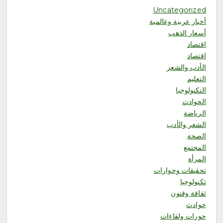
مطارات جدة تعزز ريادتها في
Uncategorized
الاستدامة والإبتكار بحصولها على
أخبار عربية وعالمية
إنجازين وطني ودولي
أسعار الذهب
أغسطس 7, 2026
6
اقتصاد
اقتصاد
الأدب والشعر
محلية
جمعية نماء للخدمات الاجتماعية
التعليم
تنفذ اليوم فعاليات الأسبوع العالمي
التكنولوجيا
للرضاعة الطبيعية بالشراكة مع
الحوادث
جمعية إدرار
الرياضة
أغسطس 8, 2026
1
الشعر والأدب
الصحة
المجتمع
محلية
المرأة
«مرفأ» تحتفي بخريجي تأهيل
المقبلين على الزواج وتدشّن
تحقيقات وحوارات
منصتها الإلكترونية
تكنولوجيا
أغسطس 8, 2026
ثقافة وفنون
حوادث
حورات ولقاءات