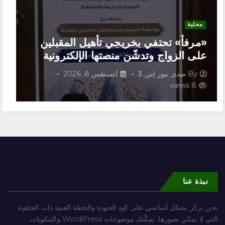
محلية
«صيف العنود»… أمسية جعلت من
الجمهور بطلًا ومن الخيال لغةً للحياة
By
صدى نيوز إس 3
أغسطس 7, 2026
27 views
نبذة عنا
نحن نركز بشكل أساسي على كود الجودة والخطة الغنية ذات الخلفية
التي لا يمكن تصورها. تمكّنك موضوعات WordPress والمكونات