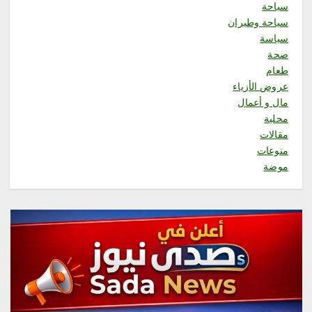
سياحة
سياحة وطيران
2
سياسة
صحة
محلية
طعام
«صيف العنود»… أمسية جعلت من
عروض الأزياء
الجمهور بطلًا ومن الخيال لغةً
مال و أعمال
للحياة
محلية
أغسطس 7, 2026
مقالات
3
منوعات
موضة
محلية
جازان ترسم مستقبلها.. انطلاق
منظومة استراتيجية جديدة
للاستثمار والتخطيط
أغسطس 7, 2026
4