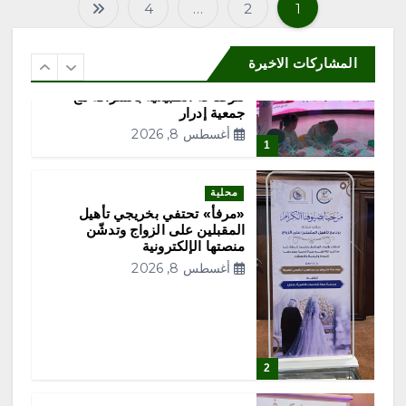
4
…
2
1
ت
محلية
ع
جمعية نماء للخدمات الاجتماعية
المشاركات الاخيرة
تنفذ اليوم فعاليات الأسبوع العالمي
للرضاعة الطبيعية بالشراكة مع
د
جمعية إدرار
أغسطس 8, 2026
1
د
ص
محلية
«مرفأ» تحتفي بخريجي تأهيل
المقبلين على الزواج وتدشّن
ف
منصتها الإلكترونية
أغسطس 8, 2026
ح
ا
2
ت