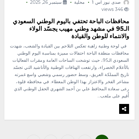
صدى نيوز اس 1
محلية
سبتمبر 26, 2025
أغسطس 7, 2026
3
346 views
محافظات الباحة تحتفي باليوم الوطني السعودي
محلية
الـ95 في مشهد وطني مهيب يجسّد الولاء
جازان ترسم مستقبلها.. انطلاق
منظومة استراتيجية جديدة
والانتماء للوطن والقيادة
للاستثمار والتخطيط
في لوحة وطنية زاهية تعكس التلاحم بين القيادة والشعب، شهدت
أغسطس 7, 2026
4
محافظات منطقة الباحة احتفالات مميزة بمناسبة اليوم الوطني
السعودي الـ95، حيث توشحت الساحات العامة ومقرات الفعاليات
بالأعلام الخضراء، وارتفعت الهتافات الوطنية والأناشيد التي تجسّد
محلية
تاريخ المملكة العريق، وسط حضور رسمي وشعبي واسع غمرته
الحنين إلى القرى القديمة.. حين
تشتاق الذاكرة إلى المكان
مشاعر الفخر والاعتزاز بهذا الوطن المعطاء. في محافظة قلوة،
أغسطس 7, 2026
رعى سعادة المحافظ علي بن أحمد الشهري الحفل الوطني الذي
5
أُقيم على ملعب…
محلية
مطارات جدة تعزز ريادتها في
الاستدامة والإبتكار بحصولها على
إنجازين وطني ودولي
أغسطس 7, 2026
6