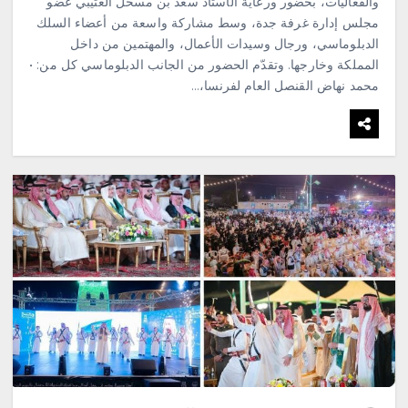
والفعاليات، بحضور ورعاية الأستاذ سعد بن مسحل العتيبي عضو
مجلس إدارة غرفة جدة، وسط مشاركة واسعة من أعضاء السلك
الدبلوماسي، ورجال وسيدات الأعمال، والمهتمين من داخل
المملكة وخارجها. وتقدّم الحضور من الجانب الدبلوماسي كل من: •
محمد نهاض القنصل العام لفرنسا،…
محلية
«صيف العنود»… أمسية جعلت من
الجمهور بطلًا ومن الخيال لغةً
للحياة