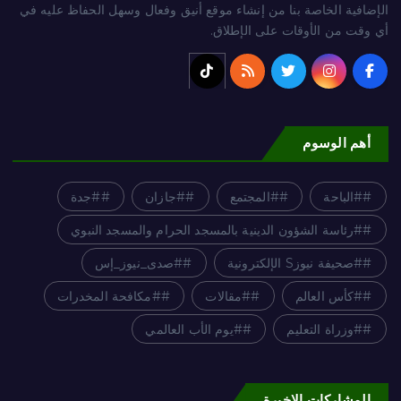
الإضافية الخاصة بنا من إنشاء موقع أنيق وفعال وسهل الحفاظ عليه في
أي وقت من الأوقات على الإطلاق.
أهم الوسوم
#الباحة
#المجتمع
#جازان
#جدة
#رئاسة الشؤون الدينية بالمسجد الحرام والمسجد النبوي
#صحيفة نيوزS الإلكترونية
#صدى_نيوز_إس
#كأس العالم
#مقالات
#مكافحة المخدرات
#وزراة التعليم
#يوم الأب العالمي
المشاركات الاخيرة