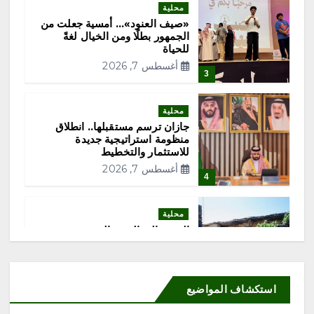
ا
محلية
«صيف العنود»… أمسية جعلت من
الجمهور بطلًا ومن الخيال لغةً
ل
للحياة
أغسطس 7, 2026
3
م
ق
محلية
جازان ترسم مستقبلها.. انطلاق
منظومة استراتيجية جديدة
ا
للاستثمار والتخطيط
أغسطس 7, 2026
4
ل
ا
محلية
الحنين إلى القرى القديمة.. حين
تشتاق الذاكرة إلى المكان
ت
أغسطس 7, 2026
5
استكشاف المواضيع
محلية