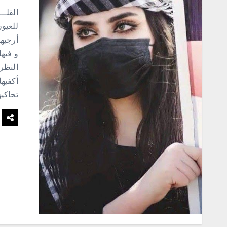
القلــ
للعيون
أرجيها
و فيها
النظرة
أكفيها
تحاكيه