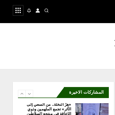
 وشعر
صحة
رياضة
الطبيعية بالشراكة مع جمعية
إدرار
أغسطس 8, 2026
5
محلية
«مرفأ» تحتفي بخريجي تأهيل
المقبلين على الزواج وتدشّن
منصتها الإلكترونية
أغسطس 8, 2026
6
المشاركات الاخيرة
محلية
«هزّ النخلة.. من السعي إلى
الأثر» تجمع الملهمين وذوي
الإعاقة في منتجع السلاطين