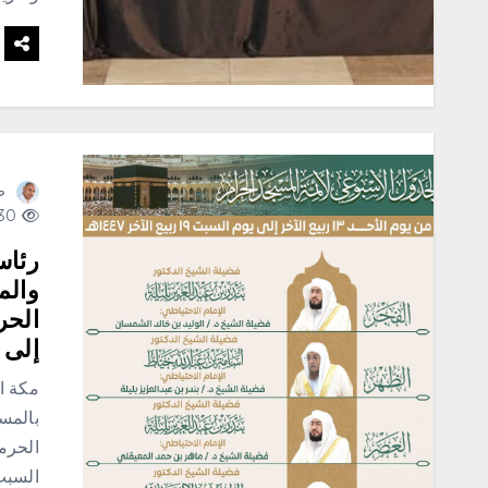
ص
430 views
رئاس
والم
إلى يوم ا
مكة ا
بالمس