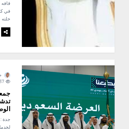
قافه 
في كل
خلته 
ص
437 views
جمعي
تدشن
الوطن
جدة :
لخدما