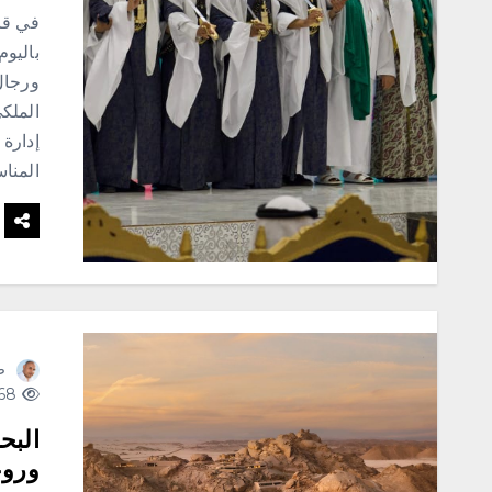
في قاع
ورجال 
الملك
إدارة 
المنا
ص
368 views
البح
وروع