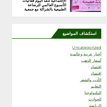
الاجتماعية تنفذ اليوم فعاليات
الأسبوع العالمي للرضاعة
الطبيعية بالشراكة مع جمعية
إدرار
أغسطس 8, 2026
5
استكشاف المواضيع
محلية
«مرفأ» تحتفي بخريجي تأهيل
المقبلين على الزواج وتدشّن
Uncategorized
منصتها الإلكترونية
أخبار عربية وعالمية
أغسطس 8, 2026
أسعار الذهب
اقتصاد
اقتصاد
الأدب والشعر
6
التعليم
التكنولوجيا
محلية
الحوادث
«هزّ النخلة.. من السعي إلى
الرياضة
الأثر» تجمع الملهمين وذوي