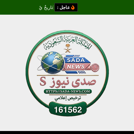
عاجل :
ت
ا
ر
ي
خ
ي
ك
ت
ب
ب
أ
ث
ر
ا