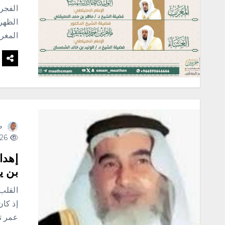
الفجر 
الظهر 
المغر
ص
426 views
إهدا
بن ي
القلب
إذ كا
عمر تج