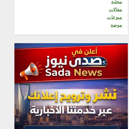
محلية
الأخوة والتعاون والأمن
مقالات
والسلام
أغسطس 8, 2026
منوعات
3
موضة
محلية
فاطمة محنشي رئيسةً لصالون
جازان الثقافي بجمعية الأدب
والأدباء
أغسطس 8, 2026
4