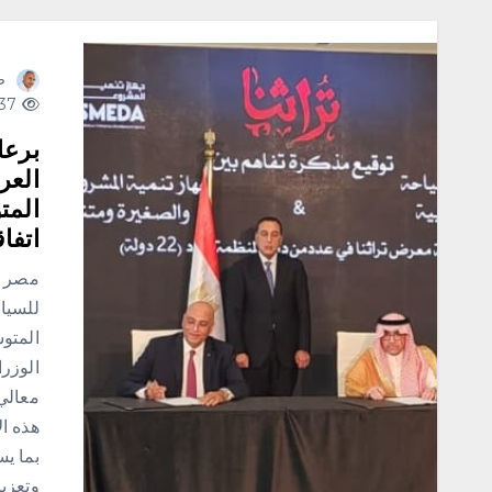
ص
437 views
برعا
العر
المت
اتفا
مصر _
للسياح
المتو
الوزر
معالي 
هذه ال
بما ي
وتعزي