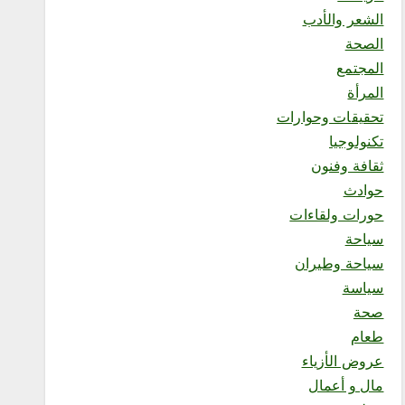
الإعاقة في منتجع السلاطين
الشعر والأدب
أغسطس 8, 2026
الصحة
المجتمع
المرأة
تحقيقات وحوارات
1
تكنولوجيا
ثقافة وفنون
محلية
حوادث
ملتقى “عرش الحرف”
حورات ولقاءات
يستعرض فنون الخط العربي
سياحة
ومراحل إنتاج اللوحة الخطية
في يومه الثالث
سياحة وطيران
أغسطس 8, 2026
سياسة
2
صحة
طعام
محلية
عروض الأزياء
السديس: اتفاقية مكة تجسد
مال و أعمال
مكانة المملكة الدينية وريادتها
الحضارية والعالمية، وتعزز قيم