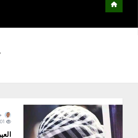
محلية
مجتمع
أخبار عربية وعالمية
ا
التعليم
منوعات
اعلن معنا
4
ص
401 views
العي