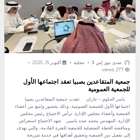
أغسطس 8, 2026
4
صدى نيوز إس 3
محلية
أكتوبر 15, 2025
277 views
محلية
جمعية نماء للخدمات الاجتماعية
جمعية المتقاعدين بصبيا تعقد اجتماعها الأول
تنفذ اليوم فعاليات الأسبوع العالمي
للجمعية العمومية
للرضاعة الطبيعية بالشراكة مع
جمعية إدرار
ياسر الحلوي – جازان عقدت جمعية المتقاعدين بصبيا
أغسطس 8, 2026
اجتماعها الأول للجمعية العمومية، وذلك بحضور واسع من أعضاء
5
الجمعية وأعضاء مجلس الإدارة. ترأس الاجتماع رئيس مجلس
الإدارة، المهندس محمد عبده ياسين. شهد الاجتماع استعراض
محلية
ومناقشة الخطة التشغيلية للجمعية للفترة القادمة، والتي تهدف
«مرفأ» تحتفي بخريجي تأهيل
إلى تفعيل دور الجمعية وتحقيق أهدافها في خدمة شريحة
المقبلين على الزواج وتدشّن