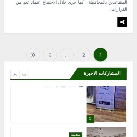
منصتها الإلكترونية
المتقاعدين بالمحافظة. كما جرى خلال الاجتماع اعتماد عددٍ من
القرارات…
أغسطس 8, 2026
6
6
…
2
1
ت
محلية
«هزّ النخلة.. من السعي إلى الأثر»
تجمع الملهمين وذوي الإعاقة في
ع
المشاركات الاخيرة
منتجع السلاطين
أغسطس 8, 2026
د
د
ص
1
ف
محلية