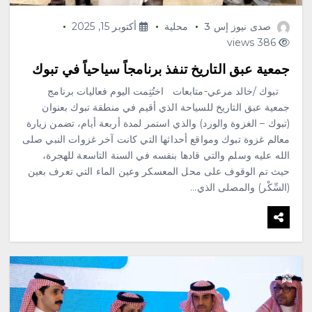
صدى نيوز إس 3
محلية
أكتوبر 15, 2025
386 views
جمعية عبق التاريخ تنفذ برنامجاً سياحياً في تبوك
تبوك /خالد مرعي-متابعات اختُتِمت اليوم فعاليات برنامج
جمعية عبق التاريخ للسياحة الذي أقيم في منطقة تبوك بعنوان
(تبوك – الغزوة والورد) والذي استمر لمدة أربعة أيام، تضمن زيارة
معالم غزوة تبوك ومواقع أحداثها التي كانت آخر غزوات النبي صلى
الله عليه وسلم والتي قادها بنفسه في السنة التاسعة للهجرة،
حيث تم الوقوف على محل المعسكر وعين الماء التي تعرف بعين
(السِّكْر) والمصلى الذي…