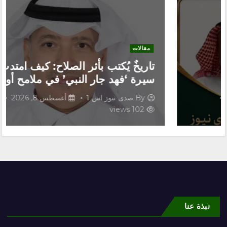
مقالات
تاريخٌ يُكتب بأثر الصلاح: كيف امتدت
سيرة ‘فهد جار النبي’ في ملامح أولاده؟
By
صدى نيوز اس 1
أغسطس 8, 2026
102 views
نبذة عنا