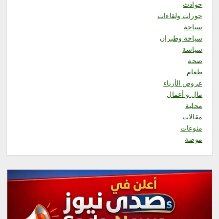
حوادث
2
حورات ولقاءات
سياحة
محلية
سياحة وطيران
السديس: اتفاقية مكة تجسد مكانة
سياسة
المملكة الدينية وريادتها الحضارية
والعالمية، وتعزز قيم الأخوة
صحة
والتعاون والأمن والسلام
طعام
أغسطس 8, 2026
عروض الأزياء
3
مال و أعمال
محلية
محلية
مقالات
فاطمة محنشي رئيسةً لصالون
منوعات
جازان الثقافي بجمعية الأدب
موضة
والأدباء
أغسطس 8, 2026