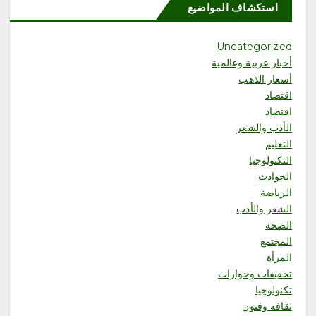
استكشاف المواضيع
6
Uncategorized
أخبار عربية وعالمية
أسعار الذهب
محلية
اقتصاد
«هزّ النخلة.. من السعي إلى الأثر»
تجمع الملهمين وذوي الإعاقة في
اقتصاد
منتجع السلاطين
الأدب والشعر
أغسطس 8, 2026
التعليم
التكنولوجيا
الحوادث
الرياضة
الشعر والأدب
1
الصحة
المجتمع
المرأة
محلية
ملتقى “عرش الحرف” يستعرض
تحقيقات وحوارات
فنون الخط العربي ومراحل إنتاج
تكنولوجيا
اللوحة الخطية في يومه الثالث
ثقافة وفنون
أغسطس 8, 2026