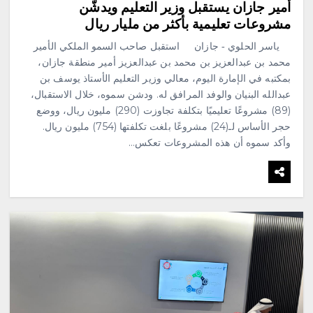
أمير جازان يستقبل وزير التعليم ويدشّن
مشروعات تعليمية بأكثر من مليار ريال
ياسر الحلوي ‐ جازان استقبل صاحب السمو الملكي الأمير
محمد بن عبدالعزيز بن محمد بن عبدالعزيز أمير منطقة جازان،
بمكتبه في الإمارة اليوم، معالي وزير التعليم الأستاذ يوسف بن
عبدالله البنيان والوفد المرافق له. ودشن سموه، خلال الاستقبال،
(89) مشروعًا تعليميًا بتكلفة تجاوزت (290) مليون ريال، ووضع
حجر الأساس لـ(24) مشروعًا بلغت تكلفتها (754) مليون ريال.
وأكد سموه أن هذه المشروعات تعكس…
محلية
السديس: اتفاقية مكة تجسد مكانة
المملكة الدينية وريادتها الحضارية
والعالمية، وتعزز قيم الأخوة
والتعاون والأمن والسلام
أغسطس 8, 2026
3
محلية
فاطمة محنشي رئيسةً لصالون
جازان الثقافي بجمعية الأدب
والأدباء