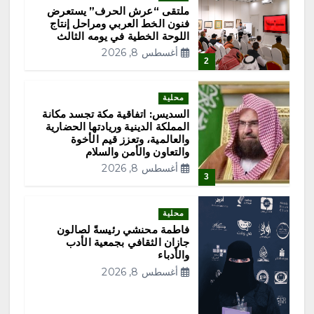
ملتقى “عرش الحرف” يستعرض
ح
فنون الخط العربي ومراحل إنتاج
اللوحة الخطية في يومه الثالث
أغسطس 8, 2026
ا
2
ت
محلية
السديس: اتفاقية مكة تجسد مكانة
ا
المملكة الدينية وريادتها الحضارية
والعالمية، وتعزز قيم الأخوة
والتعاون والأمن والسلام
ل
أغسطس 8, 2026
3
م
محلية
ق
فاطمة محنشي رئيسةً لصالون
جازان الثقافي بجمعية الأدب
والأدباء
ا
أغسطس 8, 2026
ل