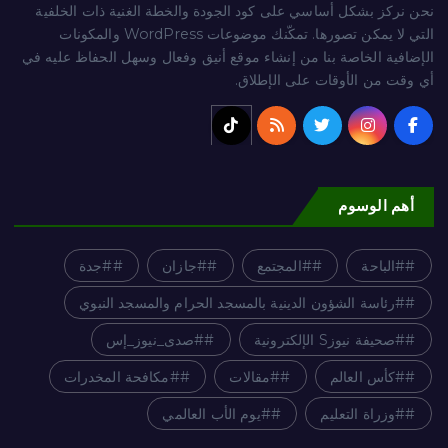
نحن نركز بشكل أساسي على كود الجودة والخطة الغنية ذات الخلفية
التي لا يمكن تصورها. تمكّنك موضوعات WordPress والمكونات
الإضافية الخاصة بنا من إنشاء موقع أنيق وفعال وسهل الحفاظ عليه في
أي وقت من الأوقات على الإطلاق.
أهم الوسوم
#الباحة
#المجتمع
#جازان
#جدة
#رئاسة الشؤون الدينية بالمسجد الحرام والمسجد النبوي
#صحيفة نيوزS الإلكترونية
#صدى_نيوز_إس
#كأس العالم
#مقالات
#مكافحة المخدرات
#وزراة التعليم
#يوم الأب العالمي