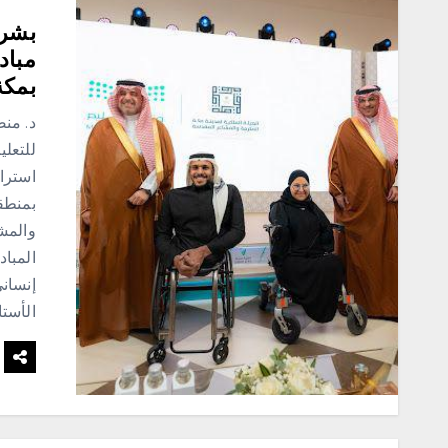
بشرا
مباد
بمكة
د. منص
للتعلي
استرات
بمنطقة
والمش
إنسان
الأستا