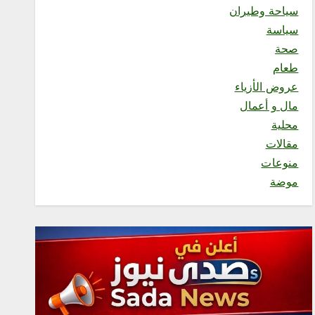
سياحة وطيران
أغسطس 8, 2026
6
سياسة
صحة
طعام
محلية
فرع الرئاسة العامة لهيئة الأمر
عروض الأزياء
بالمعروف بمنطقة الباحة يفعّل
مال و أعمال
الحافلة التوعوية بمهرجان
العسل الدولي الثامن عشر
محلية
أغسطس 8, 2026
مقالات
1
منوعات
موضة
محلية
«هزّ النخلة.. من السعي إلى
الأثر» تجمع الملهمين وذوي
الإعاقة في منتجع السلاطين
أغسطس 8, 2026