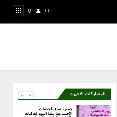
 وشعر
صحة
رياضة
أغسطس 8, 2026
4
محلية
فاطمة محنشي رئيسةً لصالون
جازان الثقافي بجمعية الأدب
والأدباء
أغسطس 8, 2026
5
المشاركات الاخيرة
محلية
جمعية نماء للخدمات
الاجتماعية تنفذ اليوم فعاليات