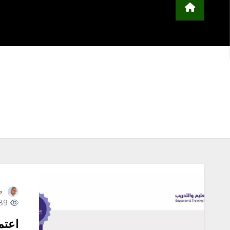
محلية
مجتمع
أخبار عربية وعالمية
ا
التعليم
منوعات
اعلن معنا
ص
289 views
اعتم