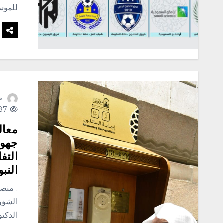
للموس
ص
287 views
معال
جهود
التف
النبو
. منصو
الشؤون
الدكتو