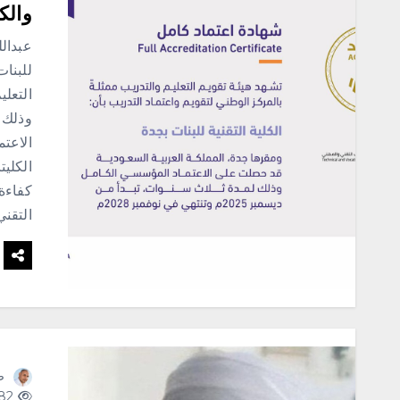
والكل
عبدالل
للبنا
التعلي
الاعتم
الكليت
كفاءة 
التقن
ص
182 views