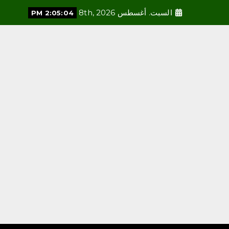
السبت. أغسطس 8th, 2026
2:05:06 PM
محلية
ملتقى “عرش الحرف”
يستعرض فنون الخط العربي
ومراحل إنتاج اللوحة الخطية
في يومه الثالث
أغسطس 8, 2026
3
محلية
السديس: اتفاقية مكة تجسد
مكانة المملكة الدينية وريادتها
الحضارية والعالمية، وتعزز قيم
الأخوة والتعاون والأمن
والسلام