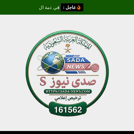
عاجل :
ف
ي
ذ
م
ة
ا
ل
ل
ه
ت
ع
ا
ل
ى
ا