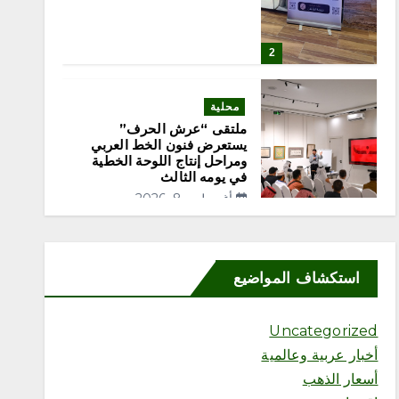
2
محلية
ملتقى “عرش الحرف”
يستعرض فنون الخط العربي
ومراحل إنتاج اللوحة الخطية
في يومه الثالث
أغسطس 8, 2026
3
محلية
استكشاف المواضيع
السديس: اتفاقية مكة تجسد
مكانة المملكة الدينية وريادتها
الحضارية والعالمية، وتعزز قيم
Uncategorized
الأخوة والتعاون والأمن
والسلام
أخبار عربية وعالمية
أغسطس 8, 2026
أسعار الذهب
4