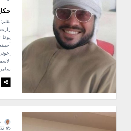
حكاي
بقلم: 
زارت 
يومًا 
أحببت
إخوتي،
الاسم
سامر.
ص
232 views