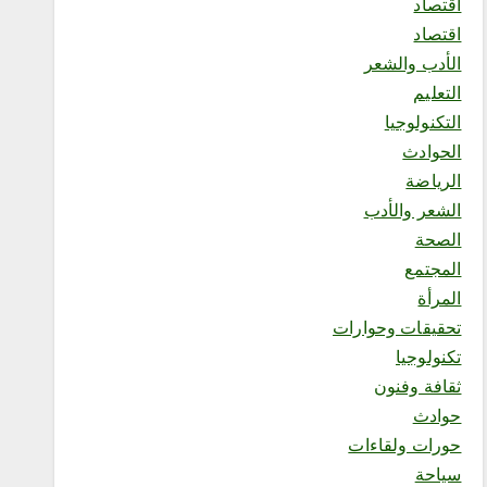
اقتصاد
اقتصاد
محلية
الأدب والشعر
فاطمة محنشي رئيسةً لصالون
التعليم
جازان الثقافي بجمعية الأدب
والأدباء
التكنولوجيا
أغسطس 8, 2026
الحوادث
الرياضة
الشعر والأدب
الصحة
المجتمع
المرأة
5
تحقيقات وحوارات
تكنولوجيا
محلية
ثقافة وفنون
جمعية نماء للخدمات
حوادث
الاجتماعية تنفذ اليوم فعاليات
الأسبوع العالمي للرضاعة
حورات ولقاءات
الطبيعية بالشراكة مع جمعية
سياحة
إدرار