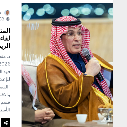
ص
258 views
لقاء
الري
د. منص
فهد ال
للإعلا
“القصي
والاق
قسم ال
الأستا