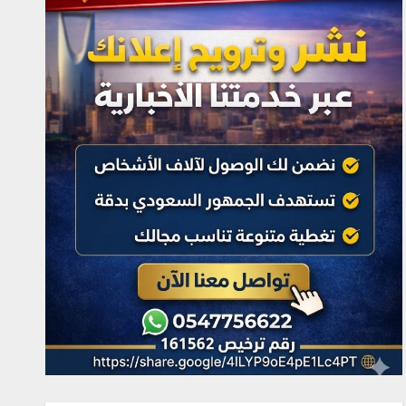
2
محلية
ملتقى “عرش الحرف”
يستعرض فنون الخط العربي
ومراحل إنتاج اللوحة الخطية
في يومه الثالث
أغسطس 8, 2026
3
محلية
السديس: اتفاقية مكة تجسد
مكانة المملكة الدينية وريادتها
الحضارية والعالمية، وتعزز قيم
الأخوة والتعاون والأمن
والسلام
أغسطس 8, 2026
4