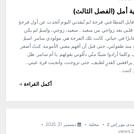
ة أمل (الفصل الثالث)
فايل المطاعني فرحة لم تُنقذني اليوم أتحدث عن أول فرحةٍ
قلبي بعد زواجي من سعيد… سعيد، زوجي، واسمٌ لم يكن
عابرًا في حياتي. كانت تلك الفرحة هي مولودي سامر. اسمٌ
ه منذ طفولتي، حتى قبل أن أفهم معنى الأمومة. كنتُ أصغر
 وكلما أرادوا شيئًا منّي دلّلوني بقولهم: يا أم سامر. ظل
 يرافقني كقدرٍ لطيف، حتى تزوجت، وأنجبت قرة عيني…
 كنت…
أكمل القراءة
دى نيوز إس 2
محلية
ديسمبر 31, 2025