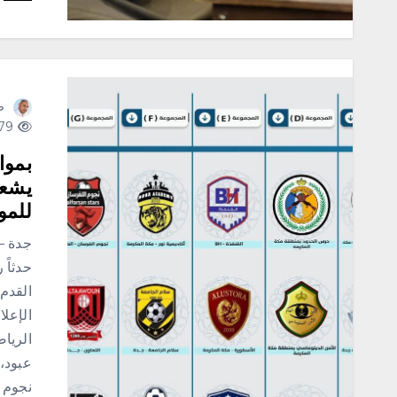
ص
279 views
بموا
يشعل
للموس
​جدة 
حدثاً 
الإعلا
الريا
عبود،
نجوم 