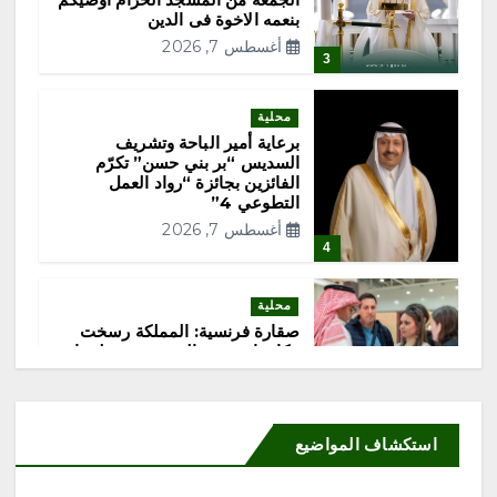
ا
بنعمه الاخوة فى الدين
أغسطس 7, 2026
ل
3
م
محلية
برعاية أمير الباحة وتشريف
ق
السديس “بر بني حسن” تكرّم
الفائزين بجائزة “رواد العمل
التطوعي 4”
ا
أغسطس 7, 2026
4
ل
محلية
ا
صقارة فرنسية: المملكة رسخت
مكانتها وجهة عالمية موثوقة لمزارع
إنتاج الصقور
ت
أغسطس 7, 2026
5
استكشاف المواضيع
محلية
‏كلية العلوم الطبية التطبيقية تُطلق