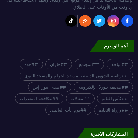
أي وقت من الأوقات على الإطلاق.
أهم الوسوم
#الباحة
#المجتمع
#جازان
#جدة
#رئاسة الشؤون الدينية بالمسجد الحرام والمسجد النبوي
#صحيفة نيوزS الإلكترونية
#صدى_نيوز_إس
#كأس العالم
#مقالات
#مكافحة المخدرات
#وزراة التعليم
#يوم الأب العالمي
المشاركات الاخيرة