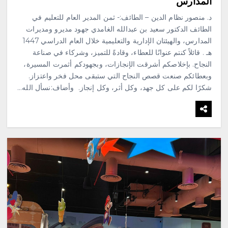
المدارس
د. منصور نظام الدين – الطائف:- ثمن المدير العام للتعليم في
الطائف الدكتور سعيد بن عبدالله الغامدي جهود مديرو ومديرات
المدارس، والهيئتان الإدارية والتعليمية خلال العام الدراسي 1447
هـ . قائلاً كنتم عنوانًا للعطاء، وقادةً للتميز، وشركاء في صناعة
النجاح. بإخلاصكم أشرقت الإنجازات، وبجهودكم أثمرت المسيرة،
وبعطائكم صنعت قصص النجاح التي ستبقى محل فخر واعتزاز.
شكرًا لكم على كل جهد، وكل أثر، وكل إنجاز. وأضاف:نسأل الله…