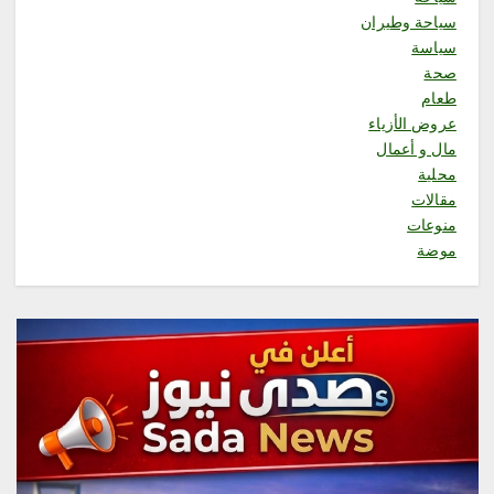
محلية
سياحة وطيران
الدكتور فيصل غزاوي في خطبة
سياسة
الجمعة من المسجد الحرام اوصيكم
بنعمه الاخوة فى الدين
صحة
أغسطس 7, 2026
طعام
3
عروض الأزياء
مال و أعمال
محلية
محلية
برعاية أمير الباحة وتشريف
مقالات
السديس “بر بني حسن” تكرّم
منوعات
الفائزين بجائزة “رواد العمل
التطوعي 4”
موضة
أغسطس 7, 2026
4