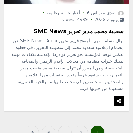
3
صدي نيوز اس 6
أخبار عربية وعالمية
محلية
يوليو 2, 2026
145 views
برعاية أمير الباحة وتشريف
السديس “بر بني حسن” تكرّم
سعدية محمد مدير تحرير SME News
الفائزين بجائزة “رواد العمل
نوال مسلم – دبي : أوضح فريق تحرير SME News Dubai عن
التطوعي 4”
إنضمام الإعلامية سعدية محمد إلى منظومة التحرير، في خطوة
أغسطس 7, 2026
4
تعكس توجه المؤسسة نحو تعزيز كوادرها الإعلامية بكفاءات مهنية
تمتلك خبرات متقدمة في مجالات الإعلام الرقمي والصحافة
المتخصصة. ومن المقرر أن تتولى سعدية محمد منصب مدير
محلية
التحرير، حيث ستقود فريقاً متعدد الجنسيات من الإعلاميين
صقارة فرنسية: المملكة رسخت
مكانتها وجهة عالمية موثوقة لمزارع
والصحفيين المتخصصين في مجالات الرياضة والحياة العصرية،
إنتاج الصقور
مستفيدةً من خبرتها في…
أغسطس 7, 2026
5
محلية
‏كلية العلوم الطبية التطبيقية تُطلق
برنامج FAMS XHealth Camp
2026 لطلاب وطالبات المرحلة
6
…
2
1