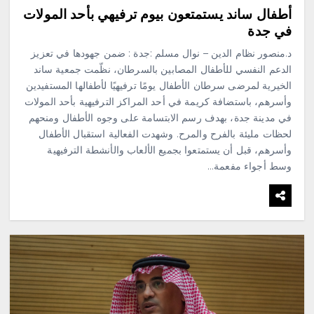
أطفال ساند يستمتعون بيوم ترفيهي بأحد المولات
في جدة
د.منصور نظام الدين – نوال مسلم :جدة : ضمن جهودها في تعزيز
الدعم النفسي للأطفال المصابين بالسرطان، نظّمت جمعية ساند
الخيرية لمرضى سرطان الأطفال يومًا ترفيهيًا لأطفالها المستفيدين
وأسرهم، باستضافة كريمة في أحد المراكز الترفيهية بأحد المولات
في مدينة جدة، بهدف رسم الابتسامة على وجوه الأطفال ومنحهم
لحظات مليئة بالفرح والمرح. وشهدت الفعالية استقبال الأطفال
وأسرهم، قبل أن يستمتعوا بجميع الألعاب والأنشطة الترفيهية
وسط أجواء مفعمة…