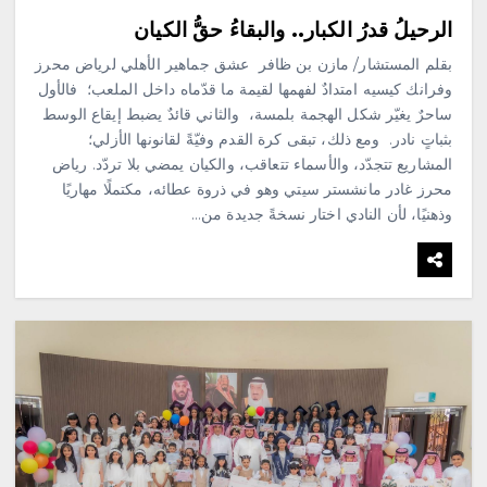
الرحيلُ قدرُ الكبار.. والبقاءُ حقُّ الكيان
بقلم المستشار/ مازن بن ظافر عشق جماهير الأهلي لرياض محرز
وفرانك كيسيه امتدادٌ لفهمها لقيمة ما قدّماه داخل الملعب؛ فالأول
ساحرٌ يغيّر شكل الهجمة بلمسة، والثاني قائدٌ يضبط إيقاع الوسط
بثباتٍ نادر. ومع ذلك، تبقى كرة القدم وفيّةً لقانونها الأزلي؛
المشاريع تتجدّد، والأسماء تتعاقب، والكيان يمضي بلا تردّد. رياض
محرز غادر مانشستر سيتي وهو في ذروة عطائه، مكتملًا مهاريًا
وذهنيًا، لأن النادي اختار نسخةً جديدة من…