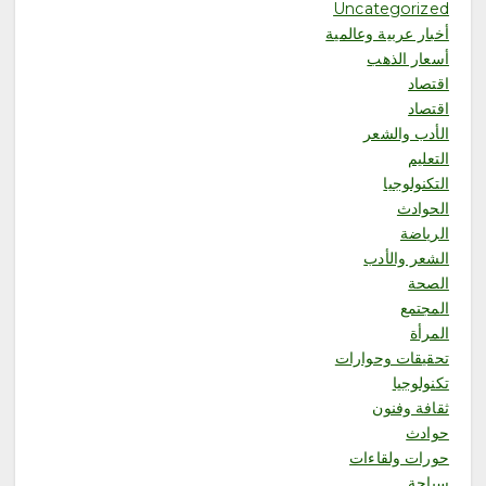
Uncategorized
برنامج FAMS XHealth Camp
أخبار عربية وعالمية
2026 لطلاب وطالبات المرحلة
الثانوية
أسعار الذهب
أغسطس 7, 2026
اقتصاد
6
اقتصاد
الأدب والشعر
محلية
التعليم
الشيخ عبدالله البعيجان في خطبة
التكنولوجيا
الجمعة من المسجد النبوي يوصي
الحوادث
المسلمين بتقوى الله فهي مفتاح
الرياضة
سعادة
الشعر والأدب
أغسطس 7, 2026
1
الصحة
المجتمع
محلية
المرأة
أمانة جدة تضبط لحومًا فاسدة
تحقيقات وحوارات
وتتعقب البيع العشوائي بنطاق
تكنولوجيا
بريمان
ثقافة وفنون
أغسطس 7, 2026
حوادث
2
حورات ولقاءات
سياحة