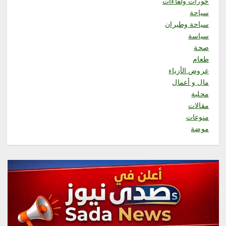
حورات ولقاءات
الجمعة من المسجد النبوي يوصي
سياحة
المسلمين بتقوى الله فهي مفتاح
سياحة وطيران
سعادة
سياسة
أغسطس 7, 2026
2
صحة
طعام
عروض الأزياء
محلية
أمانة جدة تضبط لحومًا فاسدة
مال و أعمال
وتتعقب البيع العشوائي بنطاق
محلية
بريمان
مقالات
أغسطس 7, 2026
منوعات
3
موضة
محلية
الدكتور فيصل غزاوي في خطبة
الجمعة من المسجد الحرام اوصيكم
بنعمه الاخوة فى الدين
أغسطس 7, 2026
4