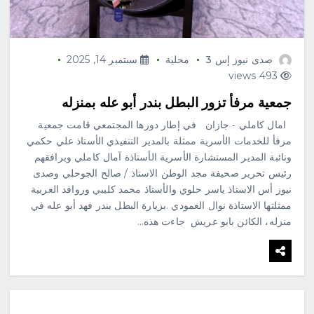
صدى نيوز إس 3
محلية
سبتمبر 14, 2025
493 views
جمعية مرفأ تزور البطل بندر أبو عله بمنزله
امال كاملي ‐ جازان في إطار دورها المجتمعي قامت جمعية
مرفأ للخدمات الأسرية ممثلة بالمدير التنفيذي الأستاذ علي حكمي
ونائبة المدير المستشارة الأسرية الأستاذة آمال كاملي وبرافقهم
رئيس تحرير صحيفة مجد الوطن الاستاذ / صالح الجوحلي وصدى
نيوز أس الاستاذ ياسر حلوي والأستاذ محمد كليبي وروافد العربية
ممثلتها الاستاذة نوال العمودي .بزيارة البطل بندر فهد أبو عله في
منزله، الكائن بابو عريش جاءت هذه…