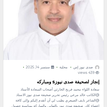
صدى نيوز إس
محلية
سبتمبر 14, 2025
439 views
إنجاز لصحيفة صدى نيوزs ومباركه
سعادة اللواء محمد فريح الحارثي أصحاب السعادة الأستاذ
@⁨الكاتب خالد مرعي⁩ رئيس تحرير صحيفة صدى نيوز الاستاذ
@⁨الشاعر نايف الصيعري⁩ يطيب لي أن أتقدم إليكم وإلى كافة
اعضاء كادر صحيفة صدى نيوز بالتهاني والمباركة بمناسبة حصول