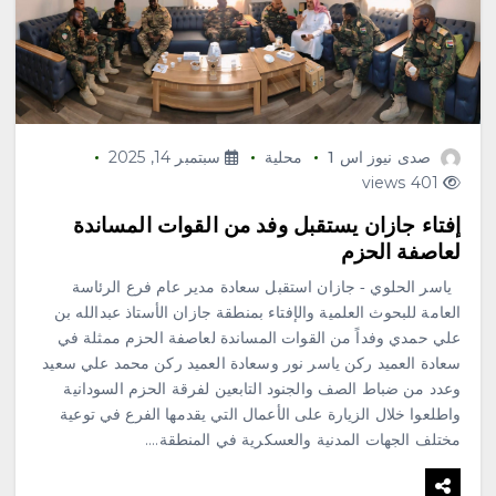
محلية
أمانة جدة تضبط لحومًا فاسدة
وتتعقب البيع العشوائي بنطاق
صدى نيوز اس 1
محلية
سبتمبر 14, 2025
بريمان
401 views
أغسطس 7, 2026
3
إفتاء جازان يستقبل وفد من القوات المساندة
لعاصفة الحزم
محلية
الدكتور فيصل غزاوي في خطبة
ياسر الحلوي ‐ جازان استقبل سعادة مدير عام فرع الرئاسة
الجمعة من المسجد الحرام اوصيكم
العامة للبحوث العلمية والإفتاء بمنطقة جازان الأستاذ عبدالله بن
بنعمه الاخوة فى الدين
علي حمدي وفداً من القوات المساندة لعاصفة الحزم ممثلة في
أغسطس 7, 2026
سعادة العميد ركن ياسر نور وسعادة العميد ركن محمد علي سعيد
4
وعدد من ضباط الصف والجنود التابعين لفرقة الحزم السودانية
واطلعوا خلال الزيارة على الأعمال التي يقدمها الفرع في توعية
محلية
مختلف الجهات المدنية والعسكرية في المنطقة.…
برعاية أمير الباحة وتشريف
السديس “بر بني حسن” تكرّم
الفائزين بجائزة “رواد العمل