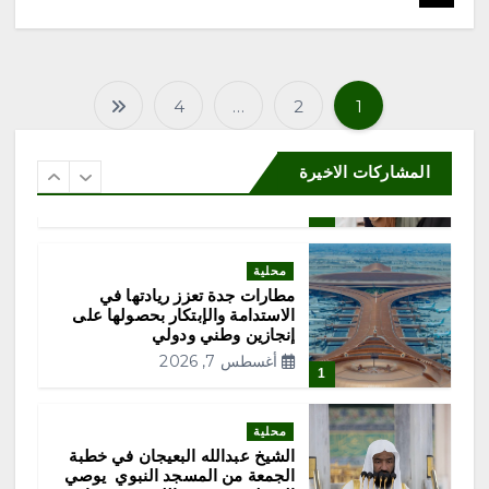
التطوعي 4”
أغسطس 7, 2026
5
4
…
2
1
محلية
ت
صقارة فرنسية: المملكة رسخت
مكانتها وجهة عالمية موثوقة لمزارع
ع
المشاركات الاخيرة
إنتاج الصقور
أغسطس 7, 2026
6
د
محلية
د
مطارات جدة تعزز ريادتها في
الاستدامة والإبتكار بحصولها على
ص
إنجازين وطني ودولي
أغسطس 7, 2026
1
ف
محلية
ح
الشيخ عبدالله البعيجان في خطبة
الجمعة من المسجد النبوي يوصي