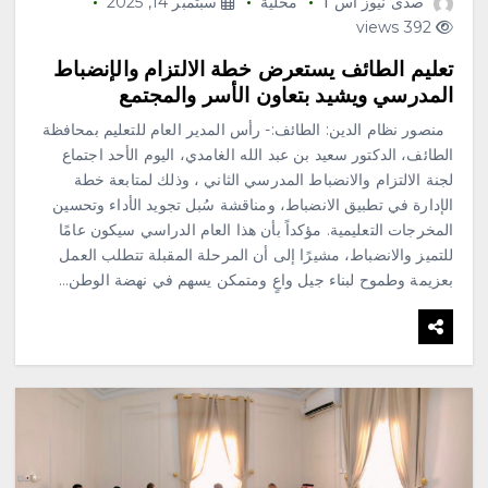
صدى نيوز اس 1
محلية
سبتمبر 14, 2025
392 views
تعليم الطائف يستعرض خطة الالتزام والإنضباط
المدرسي ويشيد بتعاون الأسر والمجتمع
منصور نظام الدين: الطائف:- رأس المدير العام للتعليم بمحافظة
الطائف، الدكتور سعيد بن عبد الله الغامدي، اليوم الأحد اجتماع
لجنة الالتزام والانضباط المدرسي الثاني ، وذلك لمتابعة خطة
الإدارة في تطبيق الانضباط، ومناقشة سُبل تجويد الأداء وتحسين
المخرجات التعليمية. مؤكداً بأن هذا العام الدراسي سيكون عامًا
للتميز والانضباط، مشيرًا إلى أن المرحلة المقبلة تتطلب العمل
بعزيمة وطموح لبناء جيل واعٍ ومتمكن يسهم في نهضة الوطن…