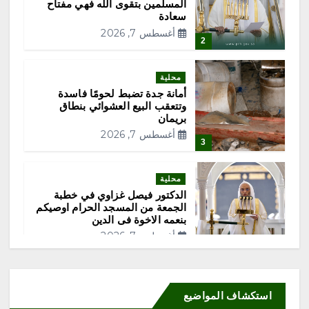
ا
المسلمين بتقوى الله فهي مفتاح
سعادة
أغسطس 7, 2026
ت
2
ا
محلية
أمانة جدة تضبط لحومًا فاسدة
ل
وتتعقب البيع العشوائي بنطاق
بريمان
أغسطس 7, 2026
م
3
ق
محلية
الدكتور فيصل غزاوي في خطبة
ا
الجمعة من المسجد الحرام اوصيكم
بنعمه الاخوة فى الدين
أغسطس 7, 2026
ل
4
ا
محلية
برعاية أمير الباحة وتشريف
استكشاف المواضيع
السديس “بر بني حسن” تكرّم