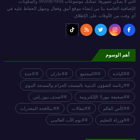
التي لا يمكن تصورها. تمكّنك موضوعات WordPress والمكونات
الإضافية الخاصة بنا من إنشاء موقع أنيق وفعال وسهل الحفاظ عليه في
أي وقت من الأوقات على الإطلاق.
أهم الوسوم
#الباحة
#المجتمع
#جازان
#جدة
#رئاسة الشؤون الدينية بالمسجد الحرام والمسجد النبوي
#صحيفة نيوزS الإلكترونية
#صدى_نيوز_إس
#كأس العالم
#مقالات
#مكافحة المخدرات
#وزراة التعليم
#يوم الأب العالمي