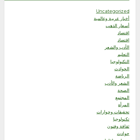
ت
الفائزين بجائزة “رواد العمل
التطوعي 4”
Uncategorized
أخبار عربية وعالمية
أغسطس 7, 2026
5
أسعار الذهب
اقتصاد
اقتصاد
محلية
صقارة فرنسية: المملكة رسخت
الأدب والشعر
مكانتها وجهة عالمية موثوقة لمزارع
التعليم
إنتاج الصقور
التكنولوجيا
أغسطس 7, 2026
الحوادث
6
الرياضة
الشعر والأدب
محلية
الصحة
مطارات جدة تعزز ريادتها في
المجتمع
الاستدامة والإبتكار بحصولها على
إنجازين وطني ودولي
المرأة
تحقيقات وحوارات
أغسطس 7, 2026
1
تكنولوجيا
ثقافة وفنون
محلية
حوادث
الشيخ عبدالله البعيجان في خطبة