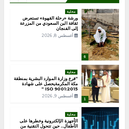
ع
د
محلية
ورشة «رحلة القهوة» تستعرض
ثقافة البن السعودي من المزرعة
د
إلى الفنجان
أغسطس 8, 2026
ص
ف
6
ح
محلية
“فرع وزارة الموارد البشرية بمنطقة
ا
مكة المكرمةيحصل على شهادة
ISO 9001:2015 “
ت
أغسطس 9, 2026
1
ا
محلية
الأجهزة الإلكترونية وخطرها على
ل
الأطفال.. حين تتحول التقنية من