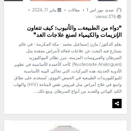
صدى نيوز اس 1
مقالات
يناير 11, 2026
376 views
“دواء من الطبيعة… والأنبوب: كيف تتعاون
الإنزيمات والكيمياء لصنع علاجات الغد”
بقلم الدكتور/ مازن إسماعيل محمد : مكة المكرمة:- في عالم
يتسارع فيه البحث عن علاجات فعالة لأمراض معقدة مثل
السرطان والفيروسات المزمنة، تبرز نظائر النيوكليوزيد
(Nucleoside Analogues) كأحد الأعمدة الأساسية في تطوير
الأدوية الحديثة. هذه المركبات، التي تحاكي البنية الأساسية
للنيوكليوزيدات الطبيعية في الحمض النووي، تُستخدم على نطاق
واسع في علاج أمراض مثل فيروس نقص المناعة (HIV) والتهاب
الكبد الوبائي والعديد من أنواع السرطان. ومع ذلك،…