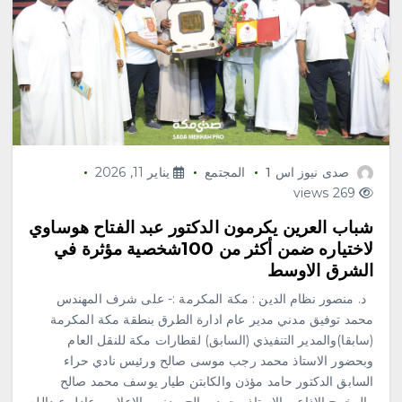
صدى نيوز اس 1
المجتمع
يناير 11, 2026
269 views
شباب العرين يكرمون الدكتور عبد الفتاح هوساوي
لاختياره ضمن أكثر من 100شخصية مؤثرة في
الشرق الاوسط
د. منصور نظام الدين : مكة المكرمة :- على شرف المهندس
محمد توفيق مدني مدير عام ادارة الطرق بنطقة مكة المكرمة
(سابقا)والمدير التنفيذي (السابق) لقطارات مكة للنقل العام
وبحضور الاستاذ محمد رجب موسى صالح ورئيس نادي حراء
السابق الدكتور حامد مؤذن والكابتن طيار يوسف محمد صالح