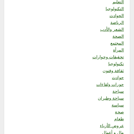
التعليم
وفرحة» في بوليفارد الواجهة
التكنولوجيا
البحرية بجازان
الحوادث
أغسطس 9, 2026
الرياضة
الشعر والأدب
الصحة
المجتمع
المرأة
5
تحقيقات وحوارات
تكنولوجيا
محلية
ثقافة وفنون
ورشة «رحلة القهوة» تستعرض
حوادث
ثقافة البن السعودي من المزرعة
إلى الفنجان
حورات ولقاءات
أغسطس 8, 2026
سياحة
سياحة وطيران
سياسة
صحة
6
طعام
عروض الأزياء
محلية
مال و أعمال