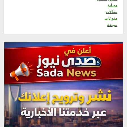
“فرع وزارة الموارد البشرية بمنطقة
محلية
مكة المكرمةيحصل على شهادة
ISO 9001:2015 “
مقالات
منوعات
أغسطس 9, 2026
1
موضة
محلية
الأجهزة الإلكترونية وخطرها على
الأطفال.. حين تتحول التقنية من
وسيلة نافعة إلى خطر صام
أغسطس 9, 2026
2
محلية
رئاسة الشؤون الدينية بالحرمين
الشريفين توضح الجدول الأسبوعي
لأئمة الحرمين الشريفين
أغسطس 9, 2026
3