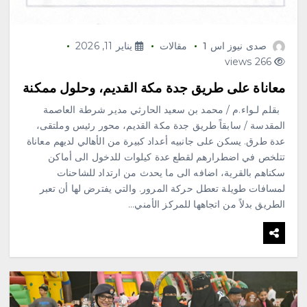
صدى نيوز اس 1
مقالات
يناير 11, 2026
266 views
معاناة على طريق جدة مكة القديم، وحلول ممكنة
بقلم لـواء.م / محمد بن سعيد الحارثي مدير شرطة العاصمة
المقدسة / سابقاً طريق جدة مكة القديم، محور رئيس وملتقى،
عدة طرق. يسكن على جانبيه أعداد كبيرة من الأهالي لديهم معاناة
تتلخص في اضطرارهم لقطع عدة كيلوات للدخول الى أماكن
سكناهم بالقرية، اضافه الى ما يحدث من ارتداد للشاحنات
لمسافات طويلة تعطل حركة المرور. والتي يفترض لها أن تعبر
الطريق بدلاً من اتجاهها للمركز الأمني…