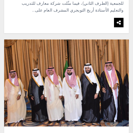
للجمعية (الطرف الثاني)، فيما مثّلت شركة معارف للتدريب
والتعليم الأستاذة أريج التويجري المشرف العام على…