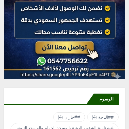
محلية
إقبال من الزوار لزيارة المزاد
الدولي لمزارع إنتاج الصقور في
إجازة نهاية الأسبوع
أغسطس 9, 2026
4
الوسوم
#الباحة
(4)
#جازان
(4)
#رئاسة الشؤون الدينية بالمسجد الحرام والمسجد النبوي