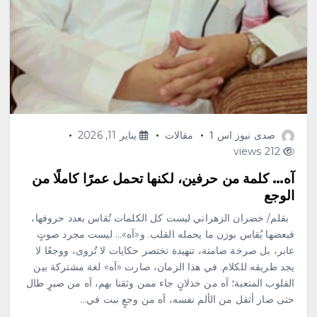
صدى نيوز اس 1
مقالات
يناير 11, 2026
212 views
آه… كلمة من حرفين، لكنها تحمل عمرًا كاملًا من
الوجع
بقلم/ خضران الزهراني ليست كل الكلمات تُقاس بعدد حروفها،
فبعضها يُقاس بوزن ما يحمله القلب. و«آه»… ليست مجرد صوتٍ
عابر، بل صرخة صامتة، تنهيدة تختصر حكايات لا تُروى، ووجعًا لا
يجد طريقه للكلام. في هذا الزمان، صارت «آه» لغة مشتركة بين
القلوب المتعبة؛ آه من خذلانٍ جاء ممن وثقنا بهم، آه من صبرٍ طال
حتى صار أثقل من الألم نفسه، آه من وجعٍ نبت في…