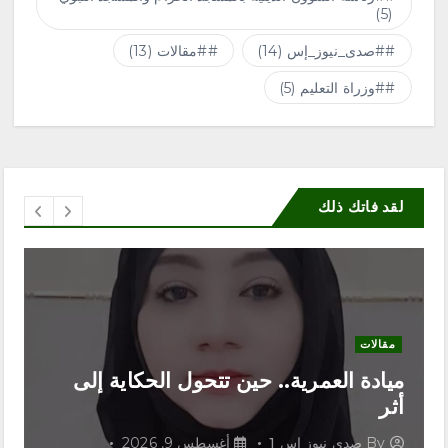
(5)
#صدى_نيوز_إس
(14)
#مقالات
(13)
#وزراة التعليم
(5)
لقد فاتك ذلك
مقالات
ميادة العمرية.. حين تتحول الحكاية إلى
أثر
By
صدى نيوز اس 1
أغسطس 9, 2026