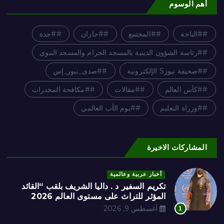
أهم الوسوم
#الباحة
#المجتمع
#جازان
#جدة
#رئاسة الشؤون الدينية بالمسجد الحرام والمسجد النبوي
#صحيفة نيوزS الإلكترونية
#صدى_نيوز_إس
#كأس العالم
#مقالات
#مكافحة المخدرات
#وزراة التعليم
#يوم الأب العالمي
المشاركات الاخيرة
أخبار عربية وعالمية
تكريم السفير د . داليا الشريف بلقب “القائد
المؤثر للتراث على مستوى العالم 2026
أغسطس 9, 2026
1