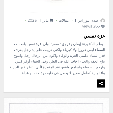
صدى نيوز اس 1
مقالات
يناير 11, 2026
283 views
عزة نفسي
بقلم الدكتورة/ إيمان زقزوق : مصر:- ولي عزة نفس بلغت حد
السماء ليس غرورا ولا كبرياء ولكني تربيت على يد رجل يعرف
قدر النساء علمني العزة والوفاء واكون بين الرجال رجل واتتوج
بتاج العفة والحياء اخاف الله في العلن وفي الخفاء أوقر كبيرنا
وارحم الضعفاء واسامح واعفو عند المقدرة لأني انتظر خير الجزاء
واغفو ليلا كطفل صغير لا يحمل في قلبه ذرة حقد أو عداء…