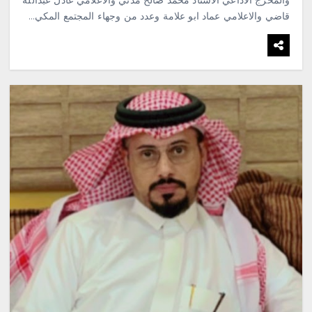
والمخرج الاذاعي الاستاذ محمد صالح مدني والاعلامي عادل عبدالله
قاضي والاعلامي عماد ابو علامة وعدد من وجهاء المجتمع المكي…