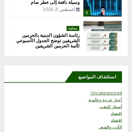
وسيلة نافعة إلى خطر صام
م
أغسطس 9, 2026
2
ق
محلية
رئاسة الشؤون الدينية بالحرمين
ا
الشريفين توضح الجدول الأسبوعي
لأئمة الحرمين الشريفين
ل
أغسطس 9, 2026
3
ا
استكشاف المواضيع
ت
محلية
إقبال من الزوار لزيارة المزاد
الدولي لمزارع إنتاج الصقور في
Uncategorized
إجازة نهاية الأسبوع
أخبار عربية وعالمية
أغسطس 9, 2026
أسعار الذهب
4
اقتصاد
اقتصاد
محلية
الأدب والشعر
هِمّة التطوعي ينفذ مبادرة «صحة