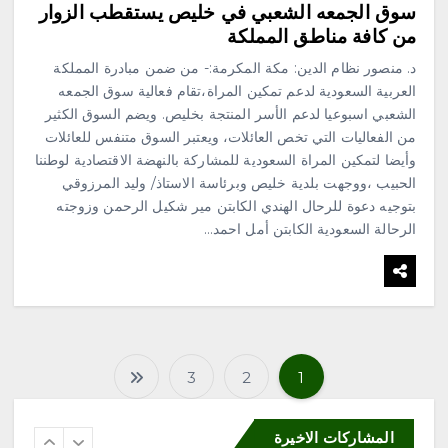
سوق الجمعه الشعبي في خليص يستقطب الزوار
من كافة مناطق المملكة
3
د. منصور نظام الدين: مكة المكرمة:- من ضمن مبادرة المملكة
العربية السعودية لدعم تمكين المراة،تقام فعالية سوق الجمعه
محلية
الشعبي اسبوعيا لدعم الأسر المنتجة بخليص. ويضم السوق الكثير
إقبال من الزوار لزيارة المزاد
الدولي لمزارع إنتاج الصقور في
من الفعاليات التي تخص العائلات، ويعتبر السوق متنفس للعائلات
إجازة نهاية الأسبوع
وأيضا لتمكين المراة السعودية للمشاركة بالنهضة الاقتصادية لوطننا
أغسطس 9, 2026
الحبيب ،ووجهت بلدية خليص وبرئاسة الاستاذ/ وليد المرزوقي
4
بتوجيه دعوة للرحال الهندي الكابتن مير شكيل الرحمن وزوجته
الرحالة السعودية الكابتن أمل احمد…
محلية
هِمّة التطوعي ينفذ مبادرة «صحة
وفرحة» في بوليفارد الواجهة
البحرية بجازان
أغسطس 9, 2026
3
2
1
ت
5
المشاركات الاخيرة