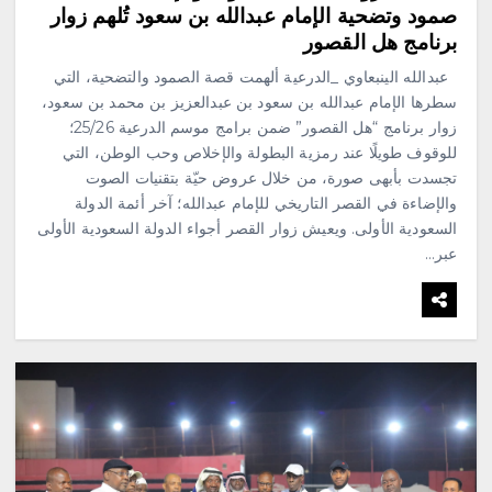
صمود وتضحية الإمام عبدالله بن سعود تُلهم زوار
برنامج هل القصور
عبدالله الينبعاوي _الدرعية ألهمت قصة الصمود والتضحية، التي
سطرها الإمام عبدالله بن سعود بن عبدالعزيز بن محمد بن سعود،
زوار برنامج “هل القصور” ضمن برامج موسم الدرعية 25/26؛
للوقوف طويلًا عند رمزية البطولة والإخلاص وحب الوطن، التي
تجسدت بأبهى صورة، من خلال عروض حيّة بتقنيات الصوت
والإضاءة في القصر التاريخي للإمام عبدالله؛ آخر أئمة الدولة
السعودية الأولى. ويعيش زوار القصر أجواء الدولة السعودية الأولى
عبر…