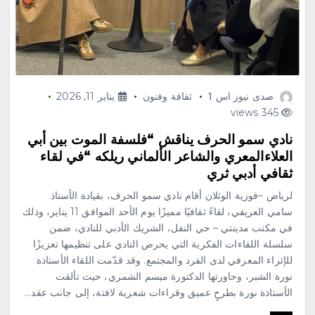
صدى نيوز اس 1
ثقافة وفنون
يناير 11, 2026
345 views
نادي سمو الحرف يناقش “فلسفة الموت بين أبي
العلاءالمعري والشاعر الألماني ريلكه “في لقاء
ثقافي أدبي ثري
لرياض –فوزية الوثلان أقام نادي سمو الحرف، بقيادة الأستاذ
سامي العريفي، لقاءً ثقافيًا مميزًا يوم الأحد الموافق 11 يناير، وذلك
في مكتب مدينتي – حي النفل، الشريك الأدبي للنادي، ضمن
سلسلة اللقاءات الفكرية التي يحرص النادي على تنظيمها تعزيزًا
للإثراء المعرفي لدى الفرد والمجتمع. وقد قدّمت اللقاء الأستاذة
نورة الشبر، وحاورتها الدكتورة ميسم الشمري، حيث تألقت
الأستاذة نورة بطرحٍ عميق وقراءات شعرية لافتة، إلى جانب عقد…