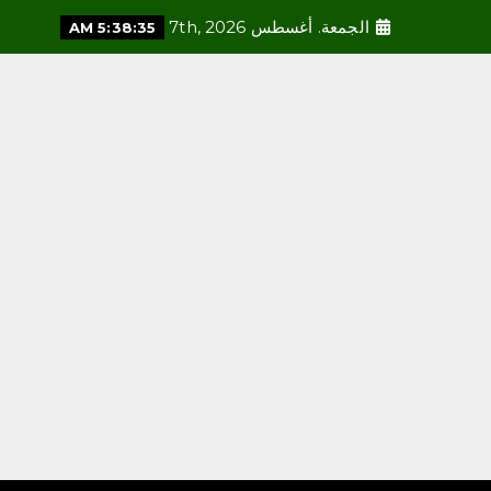
الجمعة. أغسطس 7th, 2026
5:38:36 AM
محلية
العمري : وكيلا بمنظمة الامم
المتحدة للتدريب والاعلام
أغسطس 6, 2026
3
محلية
مكتب وزارة البيئة والمياه
والزراعة بالعاصمة المقدسة
ينفذ ورشة عمل «كيفية