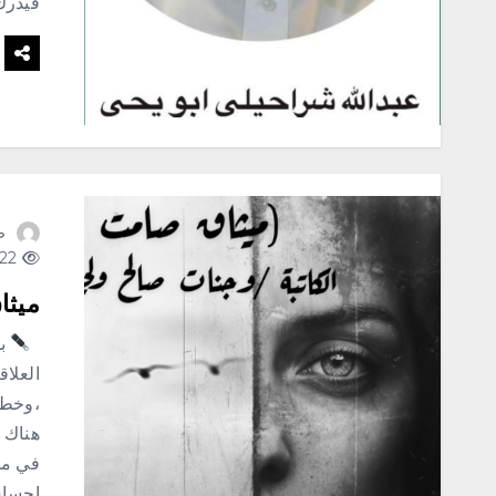
فيدرك
ص
122 views
ميثا
بق
العلا
،وخطو
هناك ل
في من
إحساس 