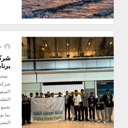
ص
شركة
برنا
صحيفة
شركة 
السعود
التعل
تجمع ب
البشري