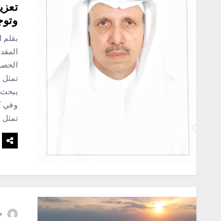
تعزي
وتوج
بقلم ا
المقدس
الحصو
تمثل 
يبحث ع
وفي كث
تمثل 
ص