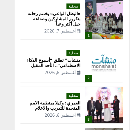
محلية
«البطل الواعي» يختتم رحلته
بتكريم المشاركين وصناعة
جيل أكثر وعياً
أغسطس 7, 2026
1
محلية
منشآت” تطلق “أسبوع الذكاء
الاصطناعي”.. الأحد المقبل
أغسطس 6, 2026
2
محلية
العمري : وكيلا بمنظمة الامم
المتحدة للتدريب والاعلام
أغسطس 6, 2026
3