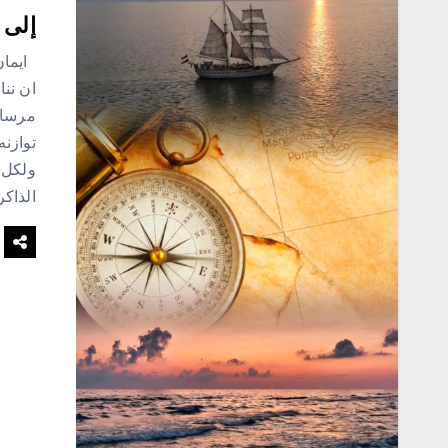
إلى 
ايمان 
ان ننا
مرساه
توازنه
ولكل 
الذاك