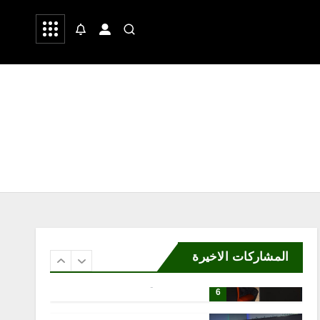
التصوير الميداني»
 وشعر
صحة
رياضة
أغسطس 6, 2026
4
محلية
مكتب وزارة البيئة والمياه
والزراعة بمحافظة رابغ يسلّم
بلدية حجر شتلات زراعية
متنوعة لدعم أعمال التشجير
أغسطس 6, 2026
5
محلية
إثراء يختتم النسخة الخامسة
من برنامج الشباب الصيفي
بلوحة فنية بعنوان “ذاكرة
المشاركات الاخيرة
المدينة”
أغسطس 6, 2026
6