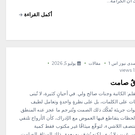
 أن الكرامة…
أكمل القراءة
دى نيوز اس 1
مقالات
يوليو 5, 2026
قٌ صامت
لم: الكاتبة وجنات صالح ولي. في أحيانٍ كثيرة، لا تُبنى
قات على الكلمات، بل على نظرةٍ واحدةٍ وتعامل لطيف
ات جريئة تُفكّك ذلك الصمت وتُترجم ما عجز عنه المنطق.
حظات يتقاطع فيها الغموض مع الإدراك، كأن الأرواح تلتقي
تصف اللاشيء، لتوقّع ميثاقًا غير مكتوب فقط كمية
غريب لا يُرى، لكنه يُشعَر به بعمق. ذلك الميثاق الصامت