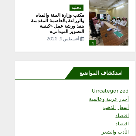
محلية
مكتب وزارة البيئة والمياه
والزراعة بالعاصمة المقدسة
ينفذ ورشة عمل «كيفية
التصوير الميداني»
أغسطس 6, 2026
4
محلية
مكتب وزارة البيئة والمياه
استكشاف المواضيع
والزراعة بمحافظة رابغ يسلّم
بلدية حجر شتلات زراعية
متنوعة لدعم أعمال التشجير
Uncategorized
أغسطس 6, 2026
5
أخبار عربية وعالمية
أسعار الذهب
اقتصاد
محلية
اقتصاد
إثراء يختتم النسخة الخامسة
من برنامج الشباب الصيفي
الأدب والشعر
بلوحة فنية بعنوان “ذاكرة