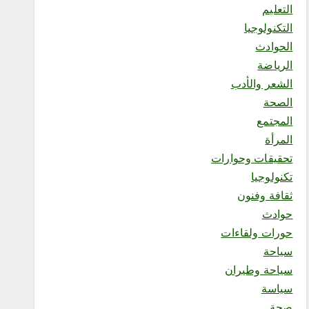
التعليم
المدينة”
أغسطس 6, 2026
التكنولوجيا
6
الحوادث
الرياضة
محلية
الشعر والأدب
«البطل الواعي» يختتم رحلته
الصحة
بتكريم المشاركين وصناعة
جيل أكثر وعياً
المجتمع
أغسطس 7, 2026
المرأة
1
تحقيقات وحوارات
تكنولوجيا
محلية
ثقافة وفنون
منشآت” تطلق “أسبوع الذكاء
حوادث
الاصطناعي”.. الأحد المقبل
حورات ولقاءات
أغسطس 6, 2026
2
سياحة
سياحة وطيران
سياسة
محلية
صحة
العمري : وكيلا بمنظمة الامم