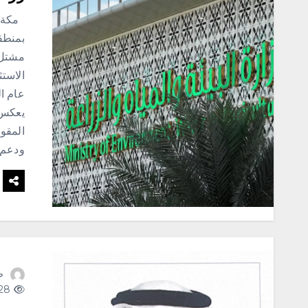
مكة-عب
بمنطق
مشتل 
الاستث
عام ا
يعكس 
المقوم
ودعم 
ص
128 views