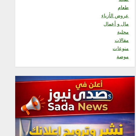
المتحدة للتدريب والاعلام
طعام
أغسطس 6, 2026
عروض الأزياء
3
مال و أعمال
محلية
محلية
مقالات
مكتب وزارة البيئة والمياه
منوعات
والزراعة بالعاصمة المقدسة
ينفذ ورشة عمل «كيفية
موضة
التصوير الميداني»
أغسطس 6, 2026
4