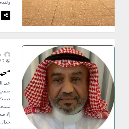
وتقدم
ص
130 views
“حين 
عبد ا
صمتٍ 
صمتٌ 
تستحق
إلا ضج
جدال، 