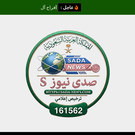
عاجل :
أ
ف
ر
ا
ح
آ
ل
ز
م
ز
م
ي
و
ا
ل
ف