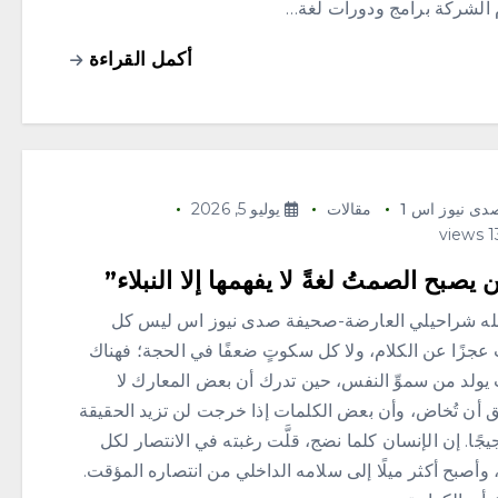
 الشركة برامج ودورات لغة…
أكمل القراءة
دى نيوز اس 1
مقالات
يوليو 5, 2026
يصبح الصمتُ لغةً لا يفهمها إلا النبلاء”
لله شراحيلي العارضة-صحيفة صدى نيوز اس ليس كل
عجزًا عن الكلام، ولا كل سكوتٍ ضعفًا في الحجة؛ فهناك
يولد من سموِّ النفس، حين تدرك أن بعض المعارك لا
 أن تُخاض، وأن بعض الكلمات إذا خرجت لن تزيد الحقيقة
يجًا. إن الإنسان كلما نضج، قلَّت رغبته في الانتصار لكل
وأصبح أكثر ميلًا إلى سلامه الداخلي من انتصاره المؤقت.